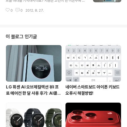
프를 하다를 기억하시나요? 지금은 고인이 된 이은주와 이
만한 스마트폰 케이스는 엘라고에서 출시된 아이폰 4/4S
병헌이 나왔던 영화였는데요 그랬던 영화 번지점프를 하다
Breathe2 인데요. 제가 아이폰 케이스를 선택할 때 가장
0
0
2012. 8. 27.
가 뮤지컬로 새롭게 재 탄생을 했습니다. 오늘은 만두몽이
고려하는 부분은 기존 아이폰의 디자인을 최대한 해치지
7월14일부터 9월2일까지 공연을 하는 뮤지컬 번지점프를
않는 제품을 선호하는..
하다를 찾았습니다.^-^ 뮤지컬 번지점프를 하다는 지하철
6호선 '한강진'역에 위치한 삼성 블루스퀘어(Samsung B
lue Square) 에서 진행중입니다. 지하철과 연결되어 있어
이 블로그 인기글
서 밖으로 나가지 않고, 바로 로비랑 통하는 통로가 있으니
화살표 방향을 따라가시면 됩니다. 웅장한 삼성 블루스퀘
어(Blue Square)의 삼성카드홀에서 뮤지컬 번지점프를
하다를 공연중인데요, 일단 티켓부스는 바깥쪽의 맨 오른
쪽에 위치해 있습니다. 티..
LG 휘센 AI 오브제컬렉션 뷰I 프
네이버 스마트보드 아이폰 키보드
로 에어컨 한 달 사용 후기: AI콜드
오류시 해결방법!
프리와 AI음성인식이 가져온 변화