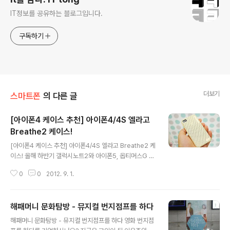
IT정보를 공유하는 블로그입니다.
구독하기
더보기
스마트폰
의 다른 글
[아이폰4 케이스 추천] 아이폰4/4S 엘라고
Breathe2 케이스!
글 내용
[아이폰4 케이스 추천] 아이폰4/4S 엘라고 Breathe2 케
이스! 올해 하반기 갤럭시노트2와 아이폰5, 옵티머스G 등
다양한 스마트폰들이 출시한다고 하죠. 저의 경우 1년에도
0
0
2012. 9. 1.
3~4개씩 새로운 스마트폰으로 자주 바꾸는데요. 2~3년
간 바꾸지 않고 사용하는 스마트폰도 하나 있는데 바로 아
이폰4와 아이폰4S입니다. 저의 경우 아이폰4/4S의 디자
해패머니 문화탐방 - 뮤지컬 번지점프를 하다
인도 마음에 들지만, iOS의 안정성을 더 좋아하는데요. 새
글 내용
로운 스마트폰들이 출시한다는 소식에 제가 사용하는 아이
해패머니 문화탐방 - 뮤지컬 번지점프를 하다 영화 번지점
폰4S에 새 옷! 새로운 케이스를 씌워봤습니다. 이번에 장