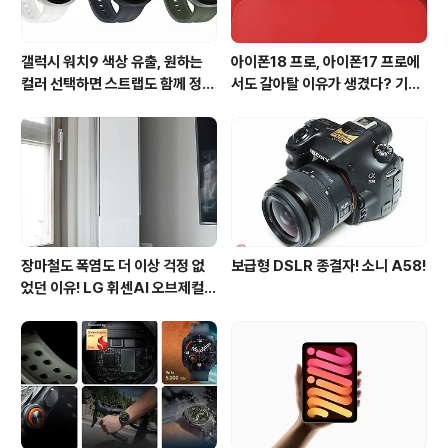
갤럭시 워치9 색상 유출, 원하는
아이폰18 프로, 아이폰17 프로에
컬러 선택하면 스트랩도 함께 정해
서도 갈아탈 이유가 생겼다? 기대
진다?
되는 3가지 변화
장마철도 폭염도 더 이상 걱정 없
보급형 DSLR 종결자! 소니 A58!
었던 이유! LG 휘센AI 오브제컬렉
션 뷰I 프로 에어컨 AI콜드프리 실
사용 후기