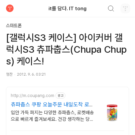
검색하기
it를 담다. IT tong
티스토리
스마트폰
[갤럭시S3 케이스] 아이커버 갤
럭시S3 츄파춥스(Chupa Chup
s) 케이스!
엠찬
2012. 9. 6. 03:21
http://m.coupang.com
광고
츄파춥스 쿠팡 오늘주문 내일도착 로켓
배송
입안 가득 퍼지는 다양한 츄파춥스, 로켓배송
으로 빠르게 즐겨보세요. 건강 생각하는 당신
을 위한 간식, 쿠팡에서 달콤함을 놓치지 마
세요.