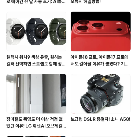
로 에어컨 한 달 사용 후기: AI콜드
오류시 해결방법!
프리와 AI음성인식이 가져온 변화
갤럭시 워치9 색상 유출, 원하는
아이폰18 프로, 아이폰17 프로에
컬러 선택하면 스트랩도 함께 정해
서도 갈아탈 이유가 생겼다? 기대
진다?
되는 3가지 변화
장마철도 폭염도 더 이상 걱정 없
보급형 DSLR 종결자! 소니 A58!
었던 이유! LG 휘센AI 오브제컬렉
션 뷰I 프로 에어컨 AI콜드프리 실