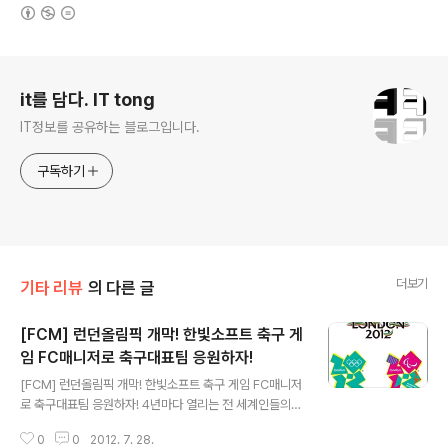
(새창열림)
로그 정보
it를 담다. IT tong
IT정보를 공유하는 블로그입니다.
구독하기
더보기
기타 리뷰
의 다른 글
[FCM] 런던올림픽 개막! 한빛소프트 축구 게
임 FC매니저로 축구대표팀 응원하자!
글 내용
[FCM] 런던올림픽 개막! 한빛소프트 축구 게임 FC매니저
로 축구대표팀 응원하자! 4년마다 열리는 전 세계인들의
축제! 올림픽이 7월 28일부터 8월 13일까지 런던에서 열
0
0
2012. 7. 28.
리죠. 런던은 1908년과 1948년에 이어 세계최초로 올림