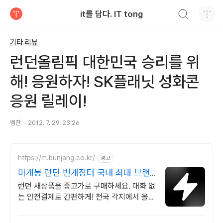
검색하기
it를 담다. IT tong
티스토리
기타 리뷰
런던올림픽 대한민국 승리를 위
해! 응원하자! SK플래닛 성화콘
응원 릴레이!
엠찬
2012. 7. 29. 23:26
https://m.bunjang.co.kr/
광고
미개봉 런던 번개장터 국내 최대 브랜
드 중고거래
런던 새상품을 중고가로 구매하세요. 대화 없
는 안전결제로 간편하게! 전국 각지에서 올라
오는 전국구 최다 상품 매일 10만 개 이상의
신규 상품 업로드