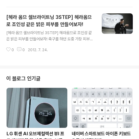
픽을 3회 개최하는 곳인데요. 특히 우리나라의 경우 1948
년 일제에서 해방된 후 최초로 대한민국이라는 이름으로
[헤라 옴므 셀브라이트닝 3STEP] 헤라옴므
첫 출전한 올림픽인 만큼 더욱 감회가 새롭지 않나 생각됩
니다. 1948년 런던올림픽 당시 첫 경기가 맥시코였는데
로 조인성 같은 밝은 피부를 만들어보자!
글 내용
요. 당시 대한민국은 최고 약체로 평가를 받았지만 5:3으
[헤라 옴므 셀브라이트닝 3STEP] 헤라옴므로 조인성 같
로 멕시코에 승리하고 8강전에 진출했었습니다. 2012년
은 밝은 피부를 만들어보자! 축구를 하던 도중 가장 피부가
런던올림픽 우리나라 축구대표팀의 B조 조별예선 첫상대
좋던 대두(가명)에게 피부 굴욕을 당한 날 포함한 3인, 정
가 1948년과 같이 상대는 멕시코였는데요. 뉴캐슬에서 열
0
0
2012. 7. 24.
말 씁습한 기분을 감출 수 없었는데요 그래서 저도 남 부럽
린 멕시코와의 1차전 경기는 손에..
지 않은 피부로 가꿔보기 위해 일단 우리나라의 대표 미남
배우로 꼽히는 인물들을 찾아보다가 '밝은 피부가 남자를
완성한다'는 조인성의 명언을 보게 되었습니다. 조인성의
정말 밝은 피부가 부럽네요! 저도 밝은 피부를 갖기 위해 어
이 블로그 인기글
떤 방법이 있을지 찾아보다가 남자의 밝은 피부를 밝혀 줄
아이템 “헤라 옴므 셀 브라이트닝 3Step”을 발견하였어
요. 헤라 옴므에서 나온 맑고 깨끗한 남자 피부를 위한 셀
브라이트닝 라인으로 옴므 셀 브라이트닝 데일리 스크럽 /
150ml 옴므 셀 브라..
LG 휘센 AI 오브제컬렉션 뷰I 프
네이버 스마트보드 아이폰 키보드