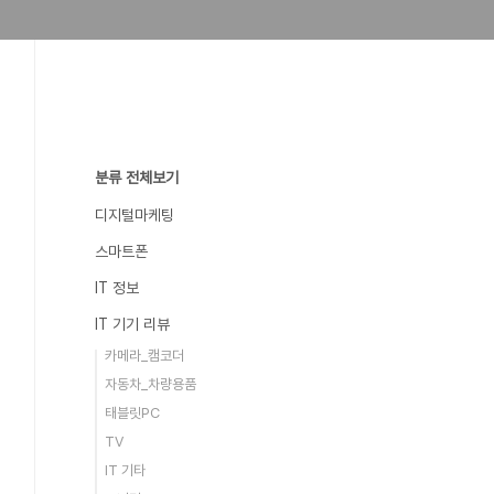
분류 전체보기
디지털마케팅
스마트폰
IT 정보
IT 기기 리뷰
카메라_캠코더
자동차_차량용품
태블릿PC
TV
IT 기타