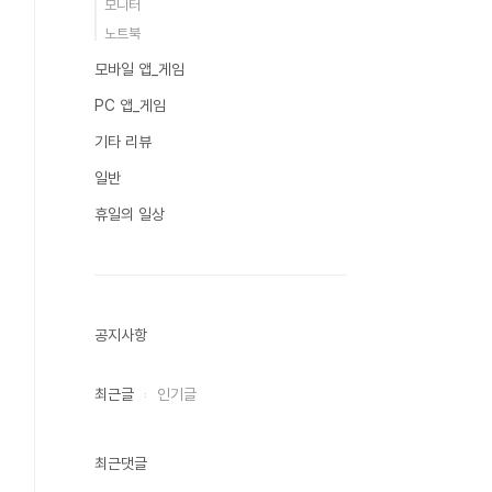
모니터
노트북
모바일 앱_게임
PC 앱_게임
기타 리뷰
일반
휴일의 일상
공지사항
최근글
인기글
최근댓글