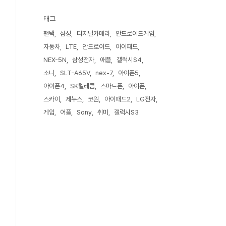
태그
팬택
삼성
디지털카메라
안드로이드게임
자동차
LTE
안드로이드
아이패드
NEX-5N
삼성전자
애플
갤럭시S4
소니
SLT-A65V
nex-7
아이폰5
아이폰4
SK텔레콤
스마트폰
아이폰
스카이
제누스
코원
아이패드2
LG전자
게임
어플
Sony
취미
갤럭시S3