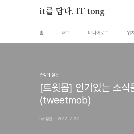
본문 바로가기
it를 담다. IT tong
홈
태그
미디어로그
위
휴일의 일상
[트윗몹] 인기있는 소식
(tweetmob)
by 엠찬
2012. 7. 27.