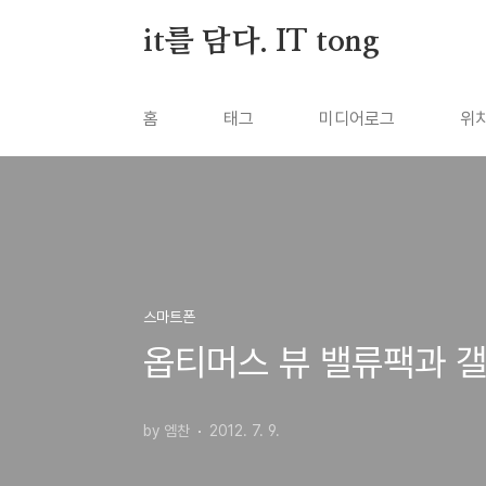
본문 바로가기
it를 담다. IT tong
홈
태그
미디어로그
위
스마트폰
옵티머스 뷰 밸류팩과 갤
by 엠찬
2012. 7. 9.