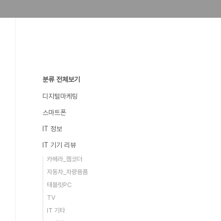
분류 전체보기
디지털마케팅
스마트폰
IT 정보
IT 기기 리뷰
카메라_캠코더
자동차_차량용품
태블릿PC
TV
IT 기타