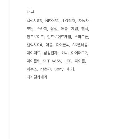
태그
갤럭시S3
NEX-5N
LG전자
자동차
코원
스카이
삼성
애플
게임
팬택
안드로이드
안드로이드게임
스마트폰
갤럭시S4
어플
아이폰4
SK텔레콤
아이패드
삼성전자
소니
아이패드2
아이폰5
SLT-A65V
LTE
아이폰
제누스
nex-7
Sony
취미
디지털카메라