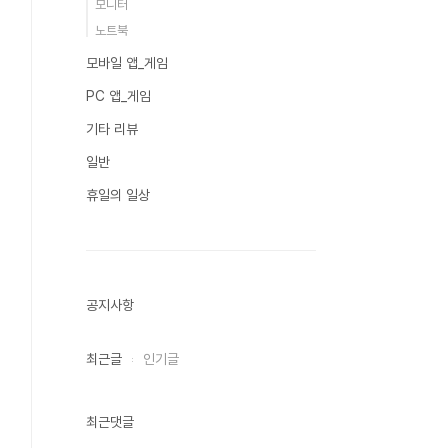
모니터
노트북
모바일 앱_게임
PC 앱_게임
기타 리뷰
일반
휴일의 일상
공지사항
최근글
인기글
최근댓글