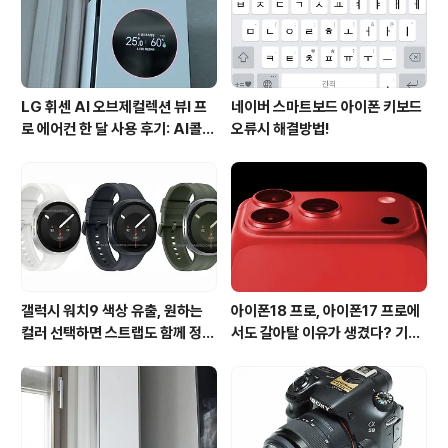
수억원의 광고비를 부담하면서 함께 가격대도 비싸게 형성
되고 있는데요. 칸투칸의 경우..
LG 휘센 AI 오브제컬렉션 뷰I 프
네이버 스마트보드 아이폰 키보드
로 에어컨 한 달 사용 후기: AI콜드
오류시 해결방법!
프리와 AI음성인식이 가져온 변화
갤럭시 워치9 색상 유출, 원하는
아이폰18 프로, 아이폰17 프로에
컬러 선택하면 스트랩도 함께 정해
서도 갈아탈 이유가 생겼다? 기대
진다?
되는 3가지 변화