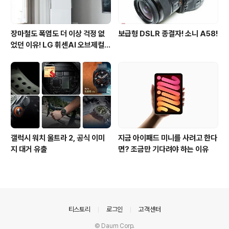
장마철도 폭염도 더 이상 걱정 없
보급형 DSLR 종결자! 소니 A58!
었던 이유! LG 휘센AI 오브제컬렉
션 뷰I 프로 에어컨 AI콜드프리 실
사용 후기
갤럭시 워치 울트라 2, 공식 이미
지금 아이패드 미니를 사려고 한다
지 대거 유출
면? 조금만 기다려야 하는 이유
의안내
티스토리
로그인
고객센터
© Daum Corp.