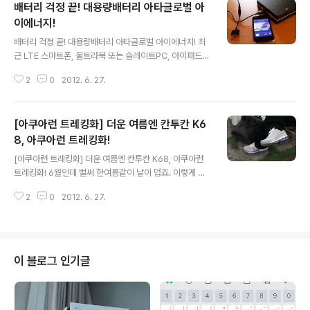
배터리 걱정 끝! 대용량배터리 아타글로벌 아
이에너지!
글 내용
배터리 걱정 끝! 대용량배터리 아타글로벌 아이에너지! 최
근 LTE 스마트폰, 울트라북 또는 슬레이트PC, 아이패드
등 다양한 IT기기를 들고 다니시는 분들이 많이 계실겁니
2
0
2012. 6. 27.
다. 저의 경우 아이패드와 스마트폰, 노트북, 카메라를 거의
항상 들고다니는데요. 사용하다보면 항상 고민되는 부분이
바로 배터리가 아닌가 생각됩니다. 특히 저의 경우 LTE 스
[아쿠아런 트레킹화] 더운 여름엔 칸투칸 K6
마트폰을 사용하는데, 하루에 3번 정도 충전을 해야 하고,
노트북도 배터리타임이 짧아 수시로 충전을 해줘야 하는데
8, 아쿠아런 트레킹화!
글 내용
요. 이번에 소개해드릴 제품은 아이폰, 안드로이드 스마트
[아쿠아런 트레킹화] 더운 여름엔 칸투칸 K68, 아쿠아런
폰 뿐만 아니라 MP3, PMP, 태블릿PC, 내비게이션, 블랙
트레킹화! 6월인데 벌써 한여름같이 날이 덥죠. 이렇게 더
박스, 디지털 카메라, 노트북(넷북, 슬레이트PC, 울트라
운 날에는 옷도 가볍게 입고, 신발도 통풍이 잘 되고 편한
북), 빔프로젝터, 캠핑/낚시용품, 레저활동에도 사용할 수
2
0
2012. 6. 27.
것을 찾게 되는데요. 이번에 소개해드릴 제품은 가볍고, 통
있는 대용량 배터리팩..
풍이 잘 되고, 물이 잘 빠지고, 합리적인 가격으로 판매하는
아웃도어 브랜드 칸투칸이 만든 아쿠아런 트레킹화입니다.
칸투칸은 국내 신발사업의 메카 부산을 연고로 한 회사로
몽골어로 '왕중의 왕'이란 뜻을 가진 국내 순수 아웃도어 브
이 블로그 인기글
랜드입니다. 얼마전 뉴스에서 아웃도어 제품들 거품이 많
다는 기사를 본 적이 있을 겁니다. 대다수 아웃도어 브랜드
들이 브랜드 인지도나 이미지를 높이기 위해 유명연예인과