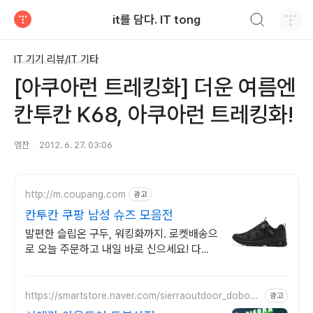
검색하기
it를 담다. IT tong
티스토리
IT 기기 리뷰/IT 기타
[아쿠아런 트레킹화] 더운 여름엔
칸투칸 K68, 아쿠아런 트레킹화!
엠찬
2012. 6. 27. 03:06
http://m.coupang.com
광고
칸투칸 쿠팡 남성 슈즈 모음전
발편한 슬립온 구두, 워킹화까지. 로켓배송으
로 오늘 주문하고 내일 바로 신으세요! 다이
얼 방수 워킹화로 비 오는 날도 걱정 없이! 건
강한 발걸음 칸투칸.
https://smartstore.naver.com/sierraoutdoor_dobong
광고
san