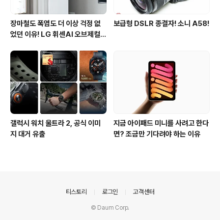
장마철도 폭염도 더 이상 걱정 없
보급형 DSLR 종결자! 소니 A58!
었던 이유! LG 휘센AI 오브제컬렉
션 뷰I 프로 에어컨 AI콜드프리 실
사용 후기
갤럭시 워치 울트라 2, 공식 이미
지금 아이패드 미니를 사려고 한다
지 대거 유출
면? 조금만 기다려야 하는 이유
의안내
티스토리
로그인
고객센터
© Daum Corp.