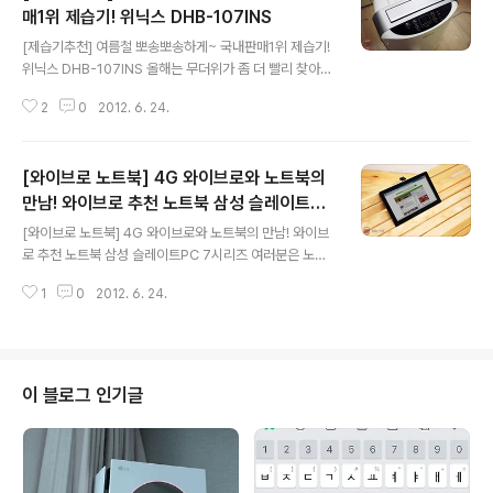
매1위 제습기! 위닉스 DHB-107INS
글 내용
[제습기추천] 여름철 뽀송뽀송하게~ 국내판매1위 제습기!
위닉스 DHB-107INS 올해는 무더위가 좀 더 빨리 찾아온
것 같습니다. 여름철 뜨거운 햇살로 인한 더위보다 높은 습
2
0
2012. 6. 24.
도로 인한 더위 때문에 불쾌지수가 올라가기 마련인데요.
특히 날이 습해지면 불쾌지수 뿐만 아니라 세균이 번식해
곰팡이나, 좀벌레가 생길 수도 있고, 악취도 나게 되는데요.
[와이브로 노트북] 4G 와이브로와 노트북의
장마라도 오게 되면 빨래도 잘 마르지 않아 자칫 옷에서 쉰
냄새가 나기도 하죠. 그래서 요즘 제습기가 쾌적한 생활을
만남! 와이브로 추천 노트북 삼성 슬레이트PC
글 내용
위한 필수품이 되고 있지 않나 생각됩니다. 지난 포스팅에
7시리즈
[와이브로 노트북] 4G 와이브로와 노트북의 만남! 와이브
서는 간단한 개봉기와 기능에 대한 소개였다면, 이번 포스
로 추천 노트북 삼성 슬레이트PC 7시리즈 여러분은 노트
팅에서는 위닉스 제습기의 성능과 조작방법 그리고 특징과
북을 어떤 용도로 사용하고 계신가요? 일반적으로 노트북
장단점에 대해서 소개해볼까 합니다. 요즘 어르신들은 스
1
0
2012. 6. 24.
을 구매해서 사용하시는 분들은 휴대성이 좋다는 이유로
마트폰 사용을 어려워 하시죠...
언제 어디서나 문서작업이나 무선 인터넷을 연결해 웹서핑
을 하기 위해 사용하는 분들이 많이 있을 겁니다. 그래서 노
트북의 성능 만큼이나 인터넷 연결도 중요하다고 생각합니
다. 휴대폰의 경우는 WIFI존에서 인터넷을 하다가도 WIFI
이 블로그 인기글
존을 벗어나면 3G/LTE를 통해 무선 인터넷을 즐길 수 있
다지만, 일반적인 노트북은 WIFI만 지원해 서비스 존을 벗
어나면 인터넷을 이용하는데 다소 어려움이 발생하게 되는
데요. 그래서 최근에는 언제 어디서나 빠른 속도로 인터넷