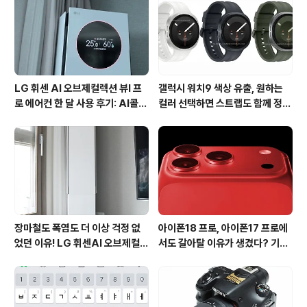
면을 설정할 수 있습니다. 배경화면의 경우는 라이브 배경
화면, 사진첩에서 배경화면을 선택할 수도 있고, 기본적으
로 제공하는 이미지로 배..
LG 휘센 AI 오브제컬렉션 뷰I 프
갤럭시 워치9 색상 유출, 원하는
로 에어컨 한 달 사용 후기: AI콜드
컬러 선택하면 스트랩도 함께 정해
프리와 AI음성인식이 가져온 변화
진다?
장마철도 폭염도 더 이상 걱정 없
아이폰18 프로, 아이폰17 프로에
었던 이유! LG 휘센AI 오브제컬렉
서도 갈아탈 이유가 생겼다? 기대
션 뷰I 프로 에어컨 AI콜드프리 실
되는 3가지 변화
사용 후기