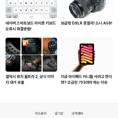
네이버 스마트보드 아이폰 키보드
보급형 DSLR 종결자! 소니 A58!
오류시 해결방법!
갤럭시 워치 울트라 2, 공식 이미
지금 아이패드 미니를 사려고 한다
지 대거 유출
면? 조금만 기다려야 하는 이유
의안내
티스토리
로그인
고객센터