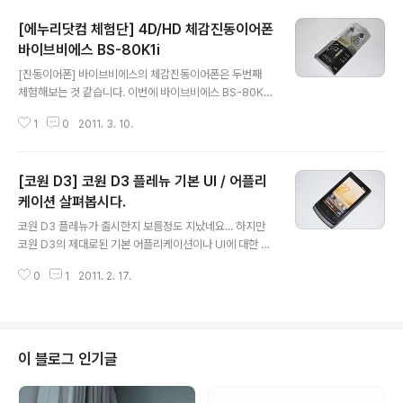
[에누리닷컴 체험단] 4D/HD 체감진동이어폰
바이브비에스 BS-80K1i
글 내용
[진동이어폰] 바이브비에스의 체감진동이어폰은 두번째
체험해보는 것 같습니다. 이번에 바이브비에스 BS-80K1i
는 에누리닷컴 체험단에 당첨되서 체험하게 되었습니다.
1
0
2011. 3. 10.
그럼 VIBE BS의 BS-80K1i를 살펴보겠습니다. BS-80K
1i의 포장케이스가 조금은 독특합니다. 6각 기둥처럼 생겼
고, 앞면에는 제품의 설명이 간단하게 설명되어 있습니다.
[코원 D3] 코원 D3 플레뉴 기본 UI / 어플리
투명 플라스틱 안으로 제품의 디자인이 보이도록 되어 있
습니다. 겉면에 보면 체감 진동을 느낄 수 있고, 4D/HD 음
케이션 살펴봅시다.
글 내용
향을 체험할 수 있으며 80dB에 최적화 되어 있다는 것을
코원 D3 플레뉴가 출시한지 보름정도 지났네요... 하지만
알려줍니다. 또한 버튼 마이크가 컨트롤러가 탑재되어 있
코원 D3의 제대로된 기본 어플리케이션이나 UI에 대한 리
음을 알 수 있네요. 포장 케이스 안쪽으로 제품의 모습이 보
뷰가 부족한 것 같아서 코원 D3 플레뉴의 기본 UI와 기본
이죠? 디자인이 개성있게 생겼습니다. 케이스를 뜯어 구성
0
1
2011. 2. 17.
어플리케이션에 대해서 간단하게 사용기를 적어 봅니다.
품을 살펴보았습니다. 뒷..
코원 D3의 잠금 화면입니다. 처음에 이 화면을 보았을 때
는 아이리버의 UI를 보는 기분이었습니다. 굉장히 부드럽
고 따뜻한 느낌을 주는 화면입니다. 화면 중간 아래 쪽에 U
NLOCK을 오른쪽으로 드래그하면 잠금이 풀립니다. 코원
이 블로그 인기글
D3의 홈화면 입니다. 총 5개의 화면으로 구성되어 있고,
각 화면에 위젯, 바로가기, 폴더를 추가할 수 있고, 배경화