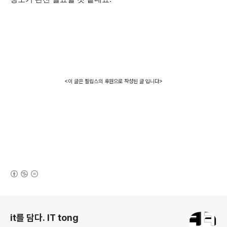
<이 글은 필립스의 후원으로 작성된 글 입니다>
(새창열림)
로그 정보
it를 담다. IT tong