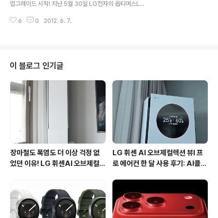
업그레이드 시작! 지난 5월 30일 LG전자의 옵티머스LTE
림 샌드위치, 1GB 또는 2GB의 RAM 정도라고 하네요.
가 아이스크림 샌드위치로 업그레이드를 시작했는데요. 아
6
0
2012. 6. 7.
쉽게도 LG 유플러스를 통해 출시된 옵티머스LTE만 업그
레이드가 진행되어 아쉬움이 남았었습니다. 그리고 6월 7
일 드디어 SK텔레콤으로 출시했던 옵티머스LTE가 아이스
크림 샌드위치로 업그레이드가 되네요. 개선된 기능은 다
음과 같습니다. 1. 더 쉽게 개선된 UI (한눈에 알아볼 수 있
이 블로그 인기글
는 아이콘과 세련된 디자인) 2. 더 빠른 입력과 편집을 위한
스크린 키보드 3. 어플리케이션 관리기능 추가 4. 편리한
저장공간 사용량 체크 5. 퀵메모기능(어떤 화면에서도 쉽
고 빠르게 메모할 수 있는 기능) LG전자는 6월 중 옵티머
스LTE를 시작으로 6..
장마철도 폭염도 더 이상 걱정 없
LG 휘센 AI 오브제컬렉션 뷰I 프
었던 이유! LG 휘센AI 오브제컬렉
로 에어컨 한 달 사용 후기: AI콜드
션 뷰I 프로 에어컨 AI콜드프리 실
프리와 AI음성인식이 가져온 변화
사용 후기