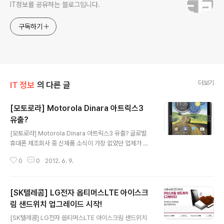
IT정보를 공유하는 블로그입니다.
구독하기
더보기
IT 정보
의 다른 글
[모토로라] Motorola Dinara 아트릭스3
유출?
글 내용
[모토로라] Motorola Dinara 아트릭스3 유출? 글로벌
휴대폰 제조회사 중 신제품 소식이 가장 없었던 업체가 모
토로라가 아닌가 생각됩니다. 오랜만에 모토로라의 신제품
0
0
2012. 6. 9.
으로 보이는 이미지가 유출되었는데요. 모델명은 모토로라
디나라(Motorola Dinara)입니다. 사실 Motorola Dina
ra는 작년 갤럭시S2의 대항마로 소개된 적이 있는 모델인
[SK텔레콤] LG전자 옵티머스LTE 아이스크
데요. 이번에 공개된 Motorola Dinara는 디자인과 스팩
이 모두 바뀐 모델로 모토로라 아트릭스3로 출시할 가능성
림 샌드위치 업그레이드 시작!
글 내용
이 크다고 추정하고 있는 제품입니다. 알려진 스팩으로는
[SK텔레콤] LG전자 옵티머스LTE 아이스크림 샌드위치
720p 해상도, LTE 대응을 위한 스냅드래곤 S4, 아이스크