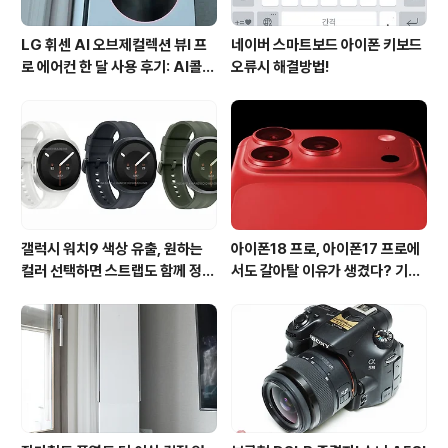
LG 휘센 AI 오브제컬렉션 뷰I 프
네이버 스마트보드 아이폰 키보드
로 에어컨 한 달 사용 후기: AI콜드
오류시 해결방법!
프리와 AI음성인식이 가져온 변화
갤럭시 워치9 색상 유출, 원하는
아이폰18 프로, 아이폰17 프로에
컬러 선택하면 스트랩도 함께 정해
서도 갈아탈 이유가 생겼다? 기대
진다?
되는 3가지 변화