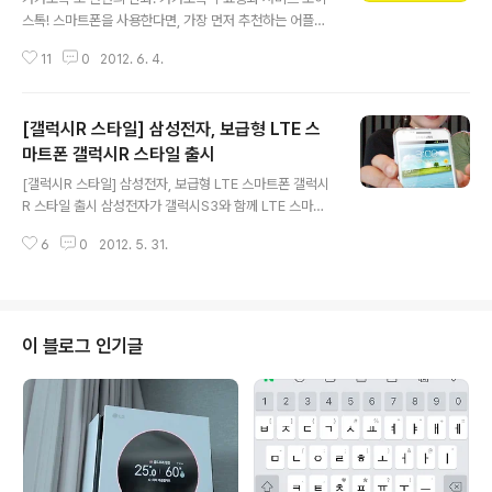
스톡! 스마트폰을 사용한다면, 가장 먼저 추천하는 어플은
카카오톡이 아닌가 생각됩니다. 카카오톡은 국내에 아이폰
11
0
2012. 6. 4.
이 처음 도입이 될때 출시된 국내 모바일 메신저 1세대 어
플로 유세이나 엠엔톡 등 어플과 경쟁해 살아남았고, 지금
은 국내에만 3500만명이 넘게 사용하는 국내 최대 모바일
[갤럭시R 스타일] 삼성전자, 보급형 LTE 스
메신저로 발전했습니다. 특히, 지난 3월에는 카카오톡 친
구들과 일상을 담은 사진과 이야기를 나누고 공감하는 서
마트폰 갤럭시R 스타일 출시
글 내용
비스 카카오 스토리 서비스를 시작했는데요. 그리고 또 한
[갤럭시R 스타일] 삼성전자, 보급형 LTE 스마트폰 갤럭시
번 카카오톡이 진화합니다. 카카오톡을 운영하고 있는 카
R 스타일 출시 삼성전자가 갤럭시S3와 함께 LTE 스마트
카오는 자체 게시판을 통해 카카오톡의 무료통화 서비스인
폰 갤럭시R 스타일을 출시합니다. 갤럭시R 스타일은 갤럭
보이스톡 베타 테스트를 애플 아이폰부터 시작한다고 공지
6
0
2012. 5. 31.
시S3(SK단독모델)와 달리 통신3사(SHV-E170S/K/L)로
했습니다. 보이스톡은 친구와 채팅을 하는 중, ..
출시될 예정이며 이미 지난 5월 13~22일 SK텔레콤과 K
T, U+ 모델에 대해 전파인증을 마쳤는데요. 전파인증 1~
2주 만에 드디어 공식 출시하네요. 갤럭시R 스타일은 4.3
인치 qHD(960X540) 슈퍼아몰레드 디스플레이, 안드로
이 블로그 인기글
이드 4.0 아이스크림 샌드위치와 전면 130만, 후면 500
만 화소의 카메라, 2000mAh 배터리 등을 탑재했으며, 내
장 16GB(외장 최대 64GB), NFC, 지상파 DMB 등을 지
원한다고 합니다. 특히 베가레이서와 옵티머스LTE2..