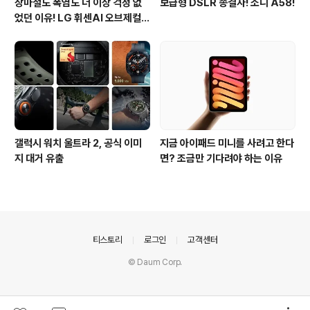
장마철도 폭염도 더 이상 걱정 없
보급형 DSLR 종결자! 소니 A58!
었던 이유! LG 휘센AI 오브제컬렉
션 뷰I 프로 에어컨 AI콜드프리 실
사용 후기
갤럭시 워치 울트라 2, 공식 이미
지금 아이패드 미니를 사려고 한다
지 대거 유출
면? 조금만 기다려야 하는 이유
의안내
티스토리
로그인
고객센터
© Daum Corp.