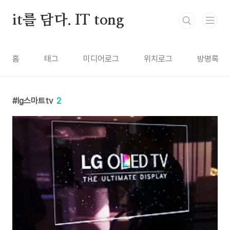
본문 바로가기
it를 담다. IT tong
홈
태그
미디어로그
위치로그
방명록
lg스마트tv
2