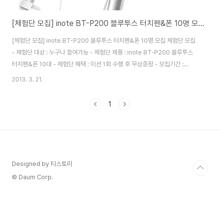
[체험단 모집] inote BT-P200 블루투스 터치펜&폰 10명 모집
[체험단 모집] inote BT-P200 블루투스 터치펜&폰 10명 모집 체험단 모집
- 체험단 대상 : 누구나 참여가능 - 체험단 제품 : inote BT-P200 블루투스
터치펜&폰 10대 - 체험단 혜택 : 미션 1회 수행 후 무상증정 - 모집기간 :
2013년 3월 21일(목)~3월 31일(일)까지 - 발표일 : 2012년 4월 1일(월) -
2013. 3. 21.
후기작성기간 : 4월 10일(수)까지 (최소 1건) 지원방법 1) 체험단 모집공지를
블로그나 카페에 스크랩 2) 신청하기 클릭 후 내용입력 [신청하기]
1
Designed by 티스토리
© Daum Corp.