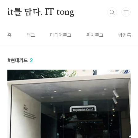
본문 바로가기
it를 담다. IT tong
홈
태그
미디어로그
위치로그
방명록
현대카드
2