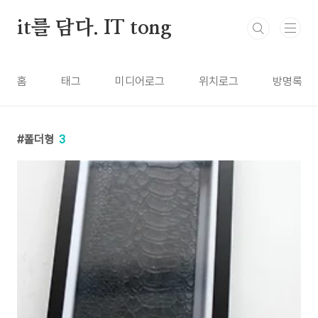
본문 바로가기
it를 담다. IT tong
홈
태그
미디어로그
위치로그
방명록
폴더형
3