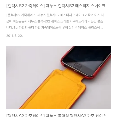
[갤럭시S2 가죽케이스] 제누스 갤럭시S2 매스티지 스네이크 가죽 케이스
[갤럭시S2 가죽케이스] 제누스 갤럭시S2 매스티지 스네이크 가죽 케이스 최
근에 이웃분들께 제누스 갤럭시S2 케이스 소개를 자주해드리게 되는것 같습
니다. Bar타입과 폴더 타입 가죽케이스를 비롯해 실리콘 케이스, 플라스틱 케
이스등 다양하게 제누스에서는 갤럭시S2 케이스들을 출시하고 있는데요. 오
2011. 5. 20.
늘 소개시켜드릴 케이스는 합성 악어 피혁을 사용한 매스티지 스네이크 폴더
케이스입니다. 가격은 3만원대인데요. 패키지가 깔끔하고, 고급스러운 분위기
입니다. 구성품에 액정보호필름까지 포함되어 있으니 경제적부담/지출을 아낄
수 있겠죠? 색상은 스네이트 색상 1종 밖에 없습니다. 재질을 제외한 부분은 제
누스의 가죽케이스 폴더타입과 거의 비슷합니다. 카메라/후레시/스피커/조작
버튼 등 제품 위치에 맞게 홈이 있고, 구멍들이..
[갤럭시S2 가죽케이스] 제누스 폴더형 갤럭시S2 가죽 케이스