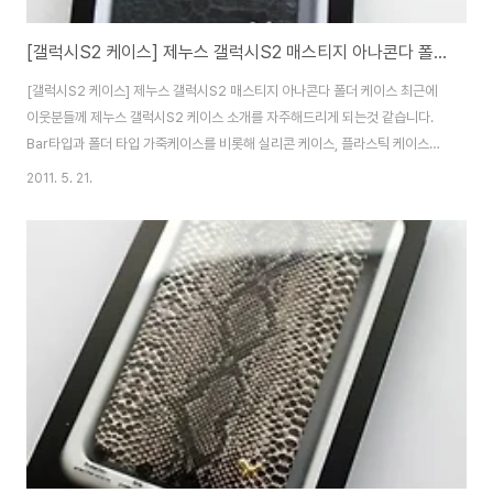
[갤럭시S2 케이스] 제누스 갤럭시S2 매스티지 아나콘다 폴더 케이스
[갤럭시S2 케이스] 제누스 갤럭시S2 매스티지 아나콘다 폴더 케이스 최근에
이웃분들께 제누스 갤럭시S2 케이스 소개를 자주해드리게 되는것 같습니다.
Bar타입과 폴더 타입 가죽케이스를 비롯해 실리콘 케이스, 플라스틱 케이스등
다양하게 제누스에서는 갤럭시S2 케이스들을 출시하고 있는데요. 오늘 소개
2011. 5. 21.
시켜드릴 케이스는 합성 피혁을 사용한 아나콘다 폴더 케이스입니다. 가격은 3
만원대인데요. 패키지가 깔끔하고, 고급스러운 분위기입니다. 구성품에 액정보
호필름까지 포함되어 있으니 경제적부담/지출을 아낄 수 있겠죠? 색상은 와인/
로열 네이비 색상 2종이 있는데 제가 오늘 소개드릴 케이스의 색상은 로열 네
이비 색상입니다. 재질을 제외한 부분은 제누스의 가죽케이스 폴더타입과 거의
비슷합니다. 카메라/후레시/스피커/조작버..