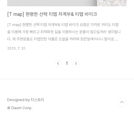
[T map] 현명한 선택 티맵 차계부& 티맵 바이크
[T map] 현명한 선택 티맵 차계부& 티맵 바이크 요즘은 가까운 거리도 티맵
을 이용해 가장 빠르고 최적화된 길을 이용하시는 분들이 많으실꺼라 생각됩니
다. 제 주변분들도 티맵만한 어플은 또없을 꺼라며 칭찬일색이시니 말이죠. 티
맵을 이용하면서 연동되어 있는 앱들 또한 활용도가 높아 이용하는 분들이 점
2013. 7. 31.
점 늘어나는 것 같습니다. 그중에서도Bike와 차계부는 유독 사랑을 받는 어플
이랍니다. 요즘같이 덥고 습한 날씨엔 차량관리에도 더욱 신경을 써주어야 합
1
니다. 아무래도 그때 상황에 따라 차량을 점검하고 관리를 해준다면 그만큼 차
량에 가해지는 스트레스가 높아 추후 차량관리에 드는 비용이 더욱 높아질 수
있기 때문에 차계부를 사용하기 시작했습니다. 티맵과 연계되어 있어서 이용하
기 편리한 장점을 가지고 있습니다. 티..
Designed by 티스토리
© Daum Corp.