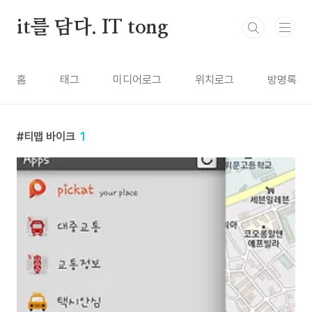
본문 바로가기
it를 담다. IT tong
홈
태그
미디어로그
위치로그
방명록
티맵 바이크
1