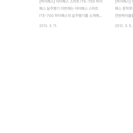
[하이패스] 아이패스 스마트 ITE-700 하이
[하이패스] 
패스 실주행기 이번에는 아이패스 스마트
패스 장착후
ITE-700 하이패스의 실주행기를 소개해볼
전원케이블을
까 합니다. 일반적으로 하이패스는 고속도로
한 시거잭이
2012. 3. 11.
2012. 3. 5.
톨게이트에서 주로 사용할 수 있는데, 제가
고, 선정리를
살고 있는 부산은 광안대교와 백양터널 등 민
마트 ITE-
자사업으로 건설된 민자 터널, 도로, 대교에
블이 필요없
서 이용이 가능해 백양터널을 다녀왔습니다.
요없이 부착
하이패스는 출/톼근시 교통체중을 막고, 교통
단말기입니다.
편의를 위한 것이겠죠. 부산의 경우 동서고가
이패스 구성품
도로(현재 무료)에 이어 광안대교, 백양터널
사용중 주의
에 하이패스를 도입했고, 수정터널에도 하이
있습니다. 단
패스 도입을 계획하고 있습니다. 백양터널을
드시 정면 
직접 통과해보았습니다. 주파수 방식이 아닌
있습니다. 
적외선 방식을 사용해 인식률이 좋고, 인식
용하여 통신
시간도 빠릅니다. 하이패스의 규정속도는
드 부착시 
30km 이내인데요. 2번에 걸..
합니다. 잘못