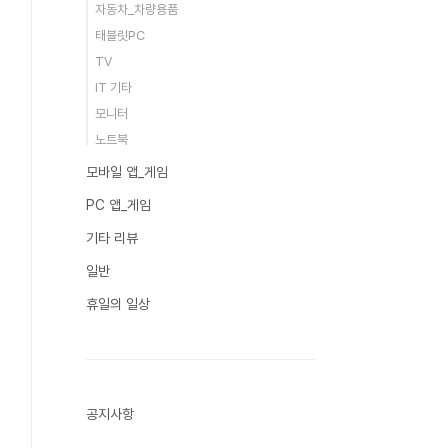
자동차_차량용품
태블릿PC
TV
IT 기타
모니터
노트북
모바일 앱_게임
PC 앱_게임
기타 리뷰
일반
휴일의 일상
공지사항