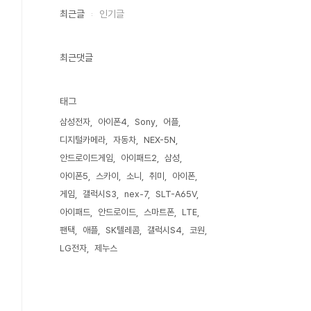
최근글
인기글
최근댓글
태그
삼성전자
아이폰4
Sony
어플
디지털카메라
자동차
NEX-5N
안드로이드게임
아이패드2
삼성
아이폰5
스카이
소니
취미
아이폰
게임
갤럭시S3
nex-7
SLT-A65V
아이패드
안드로이드
스마트폰
LTE
팬택
애플
SK텔레콤
갤럭시S4
코원
LG전자
제누스