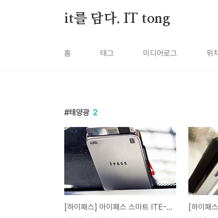
본문 바로가기
it를 담다. IT tong
홈
태그
미디어로그
위
태양광
2
[하이패스] 아이패스 스마트 ITE-700 하이패스 실주행기