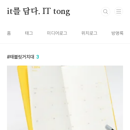
본문 바로가기
it를 담다. IT tong
홈
태그
미디어로그
위치로그
방명록
태블릿거치대
3