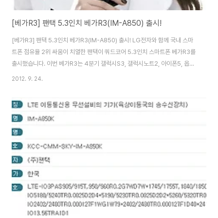
[베가R3] 팬택 5.3인치 베가R3(IM-A850) 출시!
[베가R3] 팬택 5.3인치 베가R3(IM-A850) 출시! LG전자와 함께 국내 스마
트폰 점유율 2위 싸움이 치열한 팬택이 쿼드코어 5.3인치 스마트폰 베가R3를
출시했습니다. 이번 베가R3는 4분기 갤럭시S3, 갤럭시노트2, 아이폰5, 옵티
머스G와의 경쟁이 불가피한데요. 사실 베가R3는 다양한 방법으로 언론과 매
2012. 9. 24.
체에 홍보하던 옵티머스G와 달리 지난 8월 29일과 9월 5일, 10일 KT와 LG
유플러스, SK텔레콤으로 출시할 모델들을 차례로 전파인증을 받으면서 출시
사실이 알려졌는데요. 특히 베가R3라는 제품명은 LG유플러스의 홍보 포스터
가 유출되면서 공개가 되었었죠. 팬택은 강력한 성능과 화려한 UX 그리고 럭셔
리한 디자인 등을 내세워 베가R3를 선보이며 경쟁사들에 대한 강한 자심감을
드러냈습니다. ..