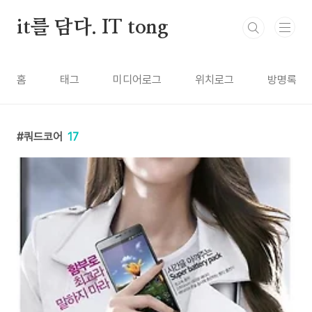
본문 바로가기
it를 담다. IT tong
홈
태그
미디어로그
위치로그
방명록
쿼드코어
17