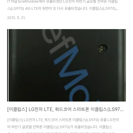
IT저널 briefmobile에서 유출되었던 LG전자 하반기 글로벌 전략폰 이클립
스(LS970) 4G LTE의 뒷면이 또 다시 유출되었습니다. 이클립스(LS970)
4G는 하반기에 양산될 계획인 퀄컴의 28나노공정의 퀄컴의 APQ8064 스
2012. 5. 21.
냅드래곤S4 1.5GHz 쿼드코어칩셋이 탑재될 것으로 보이며, MDM9615의
3G와 LTE를 동시에 지원하는 AP(아드레노320 GPU)를 탑재될 것으로 알
려져 있는데요. 또한 디스플레이는 4.67인치, 전면 130만, 후면 1300만 화소
의 카메라, 크기는 131.9x71.6x8.6, RAM은 옵티머스LTE2와 같은 2GB가
탑재될 것으로 보인다고 합니다. 또한 내부용량은 16GB, 배터..
[이클립스] LG전자 LTE, 쿼드코어 스마트폰 이클립스(LS970) 유출
[이클립스] LG전자 LTE, 쿼드코어 스마트폰 이클립스(LS970) 유출 LG전자
의 하반기 글로벌 전략폰 이클립스(LS970)가 유출되었습니다. 이클립스