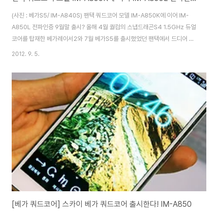
(사진 : 베가S5/ IM-A840S) 팬택 쿼드코어 모델 IM-A850K에 이어 IM-
A850L 전파인증 9월말 출시? 올해 4월 퀄컴의 스냅드래곤S4 1.5GHz 듀얼
코어를 탑재한 베가레이서2와 7월 베가S5를 출시했었던 팬택에서 드디어 쿼
드코어 스마트폰을 선보입니다. 이미 경쟁사들이 쿼드코어 스마트폰들을 출시
2012. 9. 5.
하거나 제품을 공개하고 있는데요. 팬택은 지난 달 29일 국립전파연구원을 통
해 IM-A850K의 전파인증을 마친데 이어 이달 9월 5일 IM-A850L의 전파
인증을 마쳤습니다. 지난 베가S5의 모델명이 IM-A840S였던 것 처럼 IM-
A850K는 KT용 단말기 IM-A850L은 유플러스 모델이지만, 팬택에서는 쿼
드코어 스마트폰은 통신 3사를 통해 출시하기로 했기 때문에 SK텔레콤 IM-
A850..
[베가 쿼드코어] 스카이 베가 쿼드코어 출시한다! IM-A850