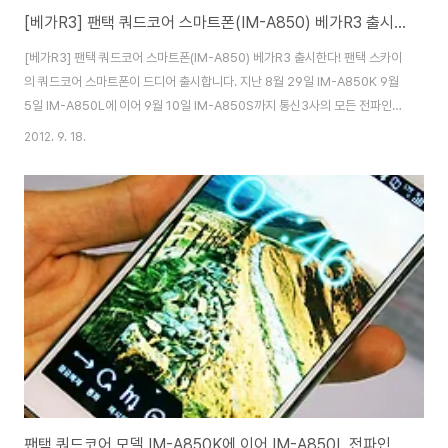
[베가R3] 팬택 쿼드코어 스마트폰(IM-A850) 베가R3 출시한다!
[베가R3] 팬택 쿼드코어 스마트폰(IM-A850) 베가R3 출시한다! 팬택 스카이
의 쿼드코어 스마트폰이 드디어 출시합니다. 지난 8월 29일 IM-A850K 9월
5일 IM-A850L에 이어 9월 10일 IM-A850S까지 통신3사의 모든 전파인증
을 마친상태인데요. 그동안 모델명만 알려졌지 제품명은 정확히 알려지지 않았
2012. 9. 18.
었는데요. LG 유플러스를 통해 스카이 베가 쿼드코어 IM-A850의 제품명이
베가R3라는 것이 알려졌습니다. (설마 저 R이 레이서의 R이 아니겠죠. 레이서
라면 올해에만 베가레이서2와 3가 출시하게 되네요.) 애플의 아이폰5가 국내
에 10월쯤 출시될 것으로 알려져 있는데요. 그에 맞춰 국내 제조사인 삼성전자
는 갤럭시노트2, LG전자는 옵티머스G와 옵티머스뷰2를 그리고 팬택은 베가
R3로 ..
팬택 쿼드코어 모델 IM-A850K에 이어 IM-A850L 전파인증 9월말 출시?