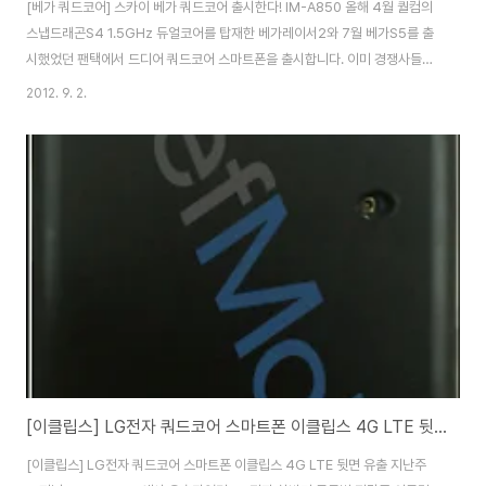
[베가 쿼드코어] 스카이 베가 쿼드코어 출시한다! IM-A850 올해 4월 퀄컴의
스냅드래곤S4 1.5GHz 듀얼코어를 탑재한 베가레이서2와 7월 베가S5를 출
시했었던 팬택에서 드디어 쿼드코어 스마트폰을 출시합니다. 이미 경쟁사들이
쿼드코어 스마트폰들을 출시하거나 제품을 공개하고 있는데요. 팬택은 지난 달
2012. 9. 2.
29일 국립전파연구원을 통해 IM-A850K의 전파인증을 마쳤습니다. 지난 베
가S5의 모델명이 IM-A840S였던 것 처럼 IM-A850K는 KT용 단말기지만,
팬택에서는 쿼드코어 스마트폰은 통신 3사를 통해 출시하기로 했기 때문에
SK텔레콤 IM-A850S와 유플러스의 IM-A850L도 전파인증을 완료할 가능
성이 크다고 하네요. IM-A850K는 LG전자에서 얼마전 공개한 옵티머스G와
같은 퀄컴 스냅..
[이클립스] LG전자 쿼드코어 스마트폰 이클립스 4G LTE 뒷면 유출
[이클립스] LG전자 쿼드코어 스마트폰 이클립스 4G LTE 뒷면 유출 지난주