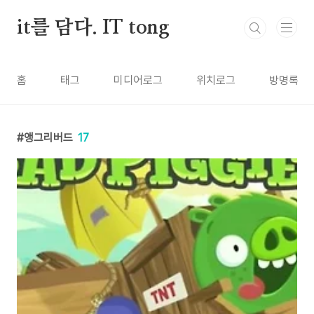
본문 바로가기
it를 담다. IT tong
홈
태그
미디어로그
위치로그
방명록
앵그리버드
17