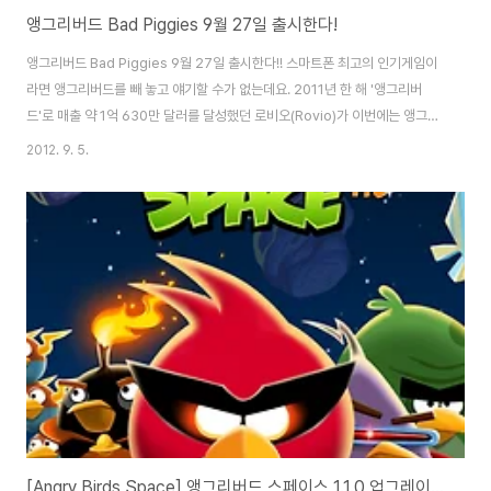
앵그리버드 Bad Piggies 9월 27일 출시한다!
앵그리버드 Bad Piggies 9월 27일 출시한다!! 스마트폰 최고의 인기게임이
라면 앵그리버드를 빼 놓고 얘기할 수가 없는데요. 2011년 한 해 '앵그리버
드'로 매출 약 1억 630만 달러를 달성했던 로비오(Rovio)가 이번에는 앵그리
버드의 '돼지'버전을 출시합니다. 정확한 게임명은 'Bad Piggies'입니다.
2012. 9. 5.
'Bad Piggies'은 앵그리버드, 앵그리버드 시즌, 앵그리버드 리오, 앵그리버드
스페이스의 후속작으로 그동안 악역으로 등장했던 녹색돼지들의 시선으로 진
행되는 게임입니다. 즉 앵그리버드의 대체현실 버전으로 생각하시면 되는데요.
기존 앵그리버드 시리즈와 전혀 다른 게임으로 제공될 예정이라고 합니다.
'Bad Piggies'의 출시는 9월 27일 안드로이드, 아이폰/아이패드(iOS), ..
[Angry Birds Space] 앵그리버드 스페이스 1.1.0 업그레이드 실시