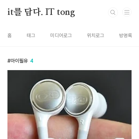
본문 바로가기
it를 담다. IT tong
홈
태그
미디어로그
위치로그
방명록
아이필유
4