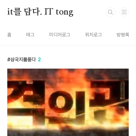
본문 바로가기
it를 담다. IT tong
홈
태그
미디어로그
위치로그
방명록
삼국지를품다
2