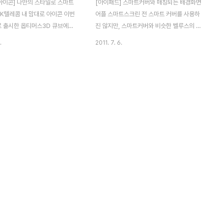
 아이콘] 나만의 스타일로 스마트
[아이패드] 스마트커버와 매칭되는 배경화면
SK텔레콤 내 맘대로 아이콘 이번
어플 스마트스크린 전 스마트 커버를 사용하
로 출시한 옵티머스3D 큐브에는
진 않지만, 스마트커버와 비슷한 벨루스의 케
접 UI를 디자인을 변경하거나 만
이스, 스마트커버와 매칭되는 보호필름을 사
.
2011. 7. 6.
 있는 "내 맘대로 아이콘" 기능을
용하고 있습니다. 보호필름을 부착하고 매칭
하고 있습니다. 새로운 폰을 구매
되는 색상의 배경화면을 찾고 있던 중 한시적
이스, 필름, 악세사리로 폰을 꾸
으로 무료로 다운받을 수 있는 스마트 스크린
 옵티머스3D 큐브는 단순히 폰
어플을 다운받아서 설치해보았습니다. 스마
꾸미는게 아니라, 갤러리의 사진이
트커버는 10종의 색상으로 판매되고 있는데
넘는 아이콘을 통해 직접 App 아
요. 아이패드2를 구매시 스마트 커버를 같이
인할 수 있습니다. 향후 SK텔레
구매하시는 분들이 많죠. 스마트 스크린의 경
출시하는 안드로이드 스마트폰에
우 스마트 커버의 10종의 색상을 비롯해 다
아이콘 기능이 기본 내장된다고 하
양한 배경화면 및 아이콘을 제공하고 있습니
럼 지금부터 간단하게 내 맘대로
다. 아이패드2뿐만 아니라, 아이패드1, 아이
을 소개해드리겠습니다. 간단하
폰3gs, 아이폰4에서도 사용가능합니다. 스
로 아이콘" 설정하는 방법을 소개
마트 스크린을 실행하면 우측 상단에 메뉴가
인 홈..
있는데요. 가장먼저 원하는 컬러를..