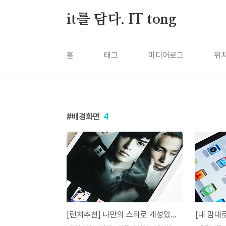
본문 바로가기
it를 담다. IT tong
홈
태그
미디어로그
위
배경화면
4
[런처추천] 나만의 스타로 개성있는 배경화면을 완성하자 스타런처