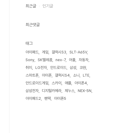
최근글
인기글
최근댓글
태그
아이패드
게임
갤럭시S3
SLT-A65V
Sony
SK텔레콤
nex-7
어플
자동차
취미
LG전자
안드로이드
삼성
코원
스마트폰
아이폰
갤럭시S4
소니
LTE
안드로이드게임
스카이
애플
아이폰4
삼성전자
디지털카메라
제누스
NEX-5N
아이패드2
팬택
아이폰5