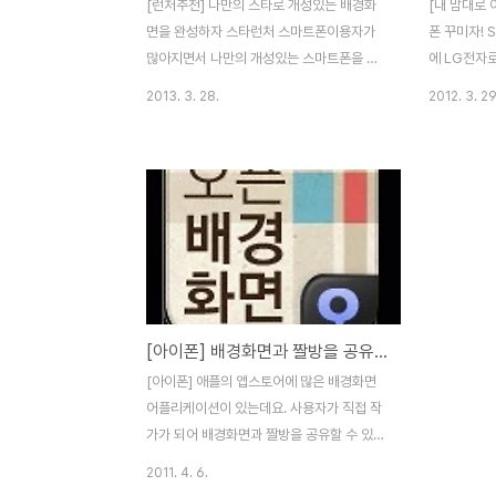
[런처추천] 나만의 스타로 개성있는 배경화
[내 맘대로
면을 완성하자 스타런처 스마트폰이용자가
폰 꾸미자! 
많아지면서 나만의 개성있는 스마트폰을 꾸
에 LG전자
미는 분들도 많이 늘어나고 있습니다. 스마트
사용자가 직
2013. 3. 28.
2012. 3. 29
폰외장의 경우 악세사리나 스티커를 이용해
들어 넣을 수
서 자신의 취향대로 꾸미는게 가능합니다. 내
최초로 탑재
부 프로그램의 경우 런처어플을 이용해 배경
하면 다들 케
화면이나 아이콘 위젯등을 손쉽게 꾸미는게
미실건데요.
가능해 이용하시는 분이 많으시답니다. 다양
의 외관만 
한 런처 어플중 내가 좋아하는 스타들을 배경
나 80개가 
으로 이용할 수 있는 어플이 있어서 소개해드
이콘을 디자
리려고 합니다. 좋아하는 스타와 캐릭터를 이
콤을 통해 
용해 스마트폰 UI를 꾸밀 수 있는 스타런처가
내 맘대로 
[아이폰] 배경화면과 짤방을 공유할 수 있는 추천 어플 오픈배경화면
그 주인공입니다. 스마트폰런처어플 스타런
는데요. 그
처는 안드로이드앱스토어에서 무료로 다운로
아이콘 기능
[아이폰] 애플의 앱스토어에 많은 배경화면
드와 설치가 가능합니다. 아직 IOS버전은 출
게 "내 맘대
어플리케이션이 있는데요. 사용자가 직접 작
시전이라 아이폰 유저분들이라면 살짝 아쉬
해드리면, 메
가가 되어 배경화면과 짤방을 공유할 수 있는
움이 ..
배경화면 어플리케이션이 출시했습니다. 어
2011. 4. 6.
플의 이름은 '오픈배경화면' 인데요. 어플의