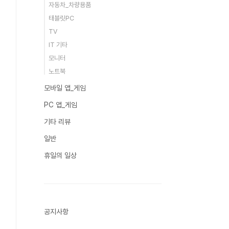
자동차_차량용품
태블릿PC
TV
IT 기타
모니터
노트북
모바일 앱_게임
PC 앱_게임
기타 리뷰
일반
휴일의 일상
공지사항