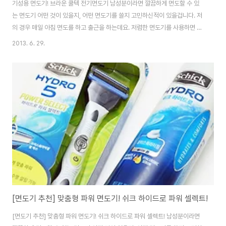
기성용 면도기! 브라운 쿨텍 전기면도기 남성분이라면 깔끔하게 면도할 수 있
는 면도기 어떤 것이 있을지, 어떤 면도기를 쓸지 고민하신적이 있을겁니다. 저
의 경우 매일 아침 면도를 하고 출근을 하는데요. 저렴한 면도기를 사용하면 상
처가 많이나서 피를 많이 봤던 기억이 있습니다. 출근하기 전 짧은 시간에 면도
2013. 6. 29.
를 하려고 하면 후덥지근하고 습도가 높은 날씨 때문에 짜증이 나고 시간에 쫒
겨 깔끔한 면도는 커녕 피부에 트러블이 생기거나 피를 보는 일이 많았는데요.
이번에 소개해드릴 기성용 면도기! 브라운 쿨텍 전기면도기만 있으면 깔끔하고
빈틈없는 면도와 함께 혁신적인 쿨링기술이 내장되어 피부 자극이 적고 더이상
피부트러블이나 피를 보지 않는 기분 좋은 면도가 가능합니다. 브라운에서는
세계 최초 혁신적 쿨링 기술을 도..
[면도기 추천] 맞춤형 파워 면도기! 쉬크 하이드로 파워 셀렉트!
[면도기 추천] 맞춤형 파워 면도기! 쉬크 하이드로 파워 셀렉트! 남성분이라면