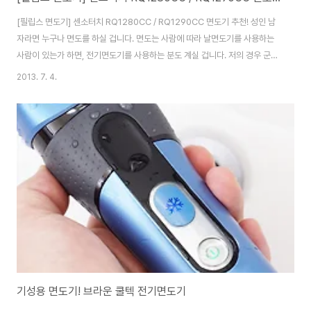
[필립스 면도기] 센소터치 RQ1280CC / RQ1290CC 면도기 추천! 성인 남
자라면 누구나 면도를 하실 겁니다. 면도는 사람에 따라 날면도기를 사용하는
사람이 있는가 하면, 전기면도기를 사용하는 분도 계실 겁니다. 저의 경우 군대
에서 날면도기를 사용하면서 피부를 많이 상했던 경험이 있습니다. 반면 전기
2013. 7. 4.
면도기는 시원스럽게 면도가 되지 않았던 경우도 많이 있는데요. 이번에 소개
드릴 면도기는 바쁠 때는 간편하게 건식으로 사용 가능하고 보다 섬세한 면도
를 해야 할 때에는 쉐이빙 젤과 폼을 이용해 상쾌하고 깔끔하게 습식면도까지
가능한 필립스 센소터치 3D RQ1290CC / RQ1280CC 면도기입니다. 필립
스 센소터치 3D 면도기 RQ1290CC와 RQ1280CC의 가장 큰 특징은 까다
로운 얼굴의 굴곡..
기성용 면도기! 브라운 쿨텍 전기면도기