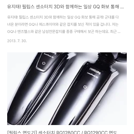
유지태! 필립스 센소터치 3D와 함께하는 일상 GQ 화보 통해 공개!
유지태! 필립스 센소터치 3D와 함께하는 일상 GQ 화보 통해 공개! 군대를 다
녀온 분이라면 GQ나 에스콰이어와 같은 잡지를 보신 적이 있을 겁니다. 저는
GQ나 맨즈헬스와 같은 남성전문잡지를 종종 구매해서 보곤 하는데요. 최근 유
명 패션 매거진 겸 남성전문잡지 GQ에 배우 겸 영화배우 유지태의 화보 및 인
2013. 7. 30.
터뷰가 실려있어서 유심있게 보았습니다. 유지태를 처음 알게 된게 제가 고등
학생 1학년 때 영화 '주유소 습격사건'인데요. 그 후 '동감'이나 '봄날은 간다'로
한국 대표 멜로배우로 자리잡았고, 올드보이로 연기력까지 인정받았죠. 이후에
도 많은 작품에서 주연으로 출연했고 최근에는 영화감독으로 성공가도를 달리
고 있는데요. 이번 GQ에 실린 화보에는 유지태가 공동투자하고 직접 연출/각
본한 '마이 라띠마'가 최..
[필립스 면도기] 센소터치 RQ1280CC / RQ1290CC 면도기 추천!