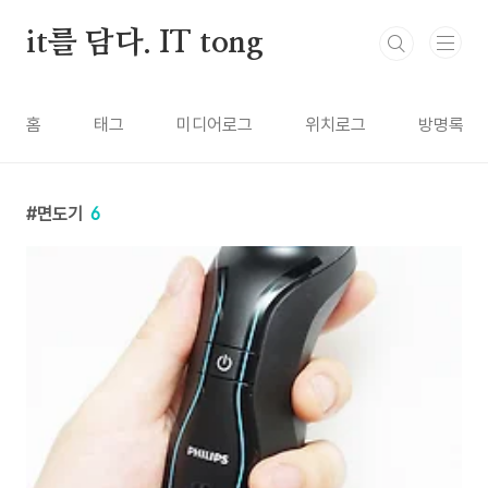
본문 바로가기
it를 담다. IT tong
홈
태그
미디어로그
위치로그
방명록
면도기
6