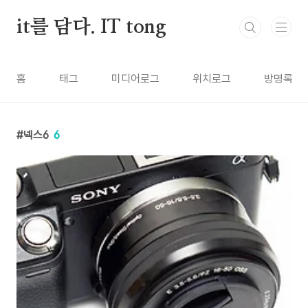
본문 바로가기
it를 담다. IT tong
홈
태그
미디어로그
위치로그
방명록
넥스6
6