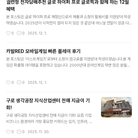
궐련형 전자담배추천 글로 하이퍼 프로 글로픽과 함께 하는 12월
스케어 서비스 자회사로 건강 상담부터 병원 예약, 건강검진 연계까지 한 번에 가능
혜택
한 통합 건강케어 서비스입니다. 무엇보다 지난 9월 유모바일과 제휴하면서..
글 내용
본 포스팅은 글로 하이퍼 프로 체험단으로서 제품과 소정의 활동비를 지원받아 작성
하였습니다. 2025년이 시작한지 얼마 되지 않은 것 같은데 어느덧 연말이 성큼 다
가왔습니다. 고개를 돌려 보면 곳곳에 크리스마스와 연말 분위기가 더해지는 게 느껴
작성시간
0
0
2025. 12. 1.
질 정도입니다. 더해지는 연말 분위기에 빠져들다 보면 올해 참 열심히 달려왔다는
생각이 절로 들 정도인데요, 행복한 연말 분위기를 더욱 즐겁게 만들어 주고 싶은 분
들 위해 글로픽 12월호 매거진을 확인해 보시는 걸 추천드립니다. 궐련형 전자담배
카발RED 모바일게임 빠른 플레이 후기
추천 글로에서 발행한 12월 글로픽 콘텐츠는 “메리 크리스마스! 글로와 함께하는 연
글 내용
본 포스팅은 '이스트게임즈'로부터 소정의 원고료를 지원받아 작성되었습니다.본 게
말 플레이리스트”를 주제로 카페에서 조용히 음악을 들으며 휴식을 즐길 때, 집에서
임은 확률형 아이템을 포함하고 있습니다. 2000년대 온라인게임 하면 많은 분들이
올해 마무리를 정리할 때 등 연말 감성 200% 충전되는 음악..
손꼽았던 전설의 게임 카발 온라인이 지난 11월 25일 카발RED 모바일게임으로 화
려하게 등장했습니다. 카발 온라인은 개성 넘치는 클래스와 콤보 스킬을 바탕으로 한
작성시간
0
0
2025. 12. 1.
전투가 많은 유저들에게 즐거움을 선사했던 만큼 시작 전부터 이번 크로스플랫폼으
로 즐기는 카발RED에 대한 기대감이 상당하더군요. 스타일리시 액션 PRG의 재미
를 즐길 수 있는 카발RED는 모바일과 PC버전 모두를 지원하는 크로스플랫폼으로
구로 생각공장 지식산업센터 전매 지금이 기
플레이를 할 수 있습니다. PC를 이용할 수 없는 환경에서는 모바일을 이용해 편하게
회!
즐기고, 집이나 PC방등 PC이용이 자유로운 곳에서는 PC를 ..
글 내용
구로 생각공장 지식산업센터 전매 지금이 기회! 요즘 기업
비즈니스 환경에서 가장 중요한 키워드는 입지, 인프라, 그
리고 성장 가능성입니다. 단순히 업무 공간을 구하는 시대
작성시간
0
0
2025. 11. 30.
가 아니라, 기업의 브랜드 이미지와 생산성이 함께 향상될