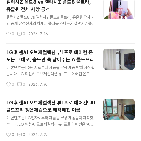
갤럭시Z 폴드8 vs 갤럭시Z 폴드8 울트라,
방식 자체가 많이 달라졌다는 것을 느끼고 있습니다. 신제
유출된 전체 사양 공개
품 LG 휘센AI 에어컨의 AI콜드프리는 사용자가 설정한 온
글 내용
도,습도,기류까지 조절하여 쾌적한 환경을 유지해주는 기
갤럭시Z 폴드8 vs 갤럭시Z 폴드8 울트라, 유출된 전체 사
능입니다. 쾌적한 환경을 유지가 가능하여 어린 자녀가 있
양 공개 삼성전자의 차세대 폴더블 스마트폰 갤럭시Z 폴드
는 가정, 냉방병으로 고생하시는 분들 및 다양한 가정에 추
8과 갤럭시Z 폴드8 울트라의 주요 사양이 출시를 앞두고
작성시간
0
0
2026. 7. 16.
천드리고 싶습니다. 아열대 기후로 변한 대한민국 여름, 단
유출됐습니다. 이번 유출에서 가장 눈에 띄는 점은 두 제품
순 냉방만으론 부족한 이유 올해처..
이 단순히 카메라만 다른 것이 아니라, 제품의 방향성 자체
가 달라졌다는 것입니다. 일반 모델은 새로운 '와이드' 디자
LG 휘센AI 오브제컬렉션 뷰I 프로 에어컨 온
인을 앞세워 사용성을 높였고, 울트라 모델은 최고 사양을
도는 그대로, 습도만 쏙 잡아주는 AI콜드프리
원하는 사용자를 겨냥한 프리미엄 모델로 차별화될 것으로
글 내용
보입니다. 먼저 갤럭시Z 폴드8은 기존 폴드 시리즈보다 가
이 콘텐츠는 LG전자로부터 제품을 무상 제공 받아 제작했
로폭이 넓어진 새로운 디자인을 채택합니다. 덕분에 접은
습니다. LG 휘센AI 오브제컬렉션 뷰I 프로 에어컨 온도는
상태에서도 일반 바(Bar) 형태의 스마트폰처럼 타이핑이
그대로, 습도만 쏙 잡아주는 AI콜드프리 여름철 에어컨을
작성시간
0
0
2026. 7. 9.
나 웹서핑이 한결 편리해질 것으로 기대됩니다. 메인 디스
오래 켜두면 묘하게 눅눅하고, 그렇다고 온도를 낮추거나
플레이 역시 8인치로 커졌으..
제습을 켜면 금세 추워져 껐다 켰다를 반복했던 분들에게
완벽한 해답이 되어줍니다. LG 휘센AI 오브제컬렉션 뷰I
LG 휘센AI 오브제컬렉션 뷰I 프로 에어컨! AI
프로의 핵심인 'AI콜드프리'는 국내최초 2in1 에어컨의 온
콜드프리 정온제습으로 쾌적해진 여름
도와 습도를 동시에 각각 설정하고 유지할 수 있는 혁신적
글 내용
인 기술입니다. 운동 후나 샤워 직후에 에어컨 직바람으로
이 콘텐츠는 LG전자로부터 제품을 무상 제공받아 제작했
몸이 굳는 느낌 없이 피부는 보송하고 공기는 산뜻하게 유
습니다. LG 휘센AI 오브제컬렉션 뷰I 프로 에어컨은 'AI콜
지해 주어 냉방병 예방에도 도움을 줍니다. 단순히 강력한
드프리’ 기능을 탑재하여 '정온제습' 기술로 실내 온도를 떨
작성시간
0
0
2026. 7. 2.
냉방을 넘어 일상생활 공간을 가장 편안한 온·습도로 맞추
어뜨리지 않고 습기만 쏙 잡아주어 장마철에도 춥지 않고