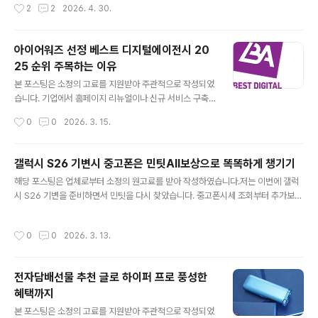
작성시간
2
2
2026. 4. 30.
고를 집행하는 대행사가 아니라 기획부터 콘텐츠 제작, 확
해주는 만큼 잘 활용하면 비용 부담을 크게 줄이면서 해외
산, 데이터 분석까지 전 과정을 통합적으로..
마케팅, 브랜딩, 판로 개척까지 한 번에 진행할 수 있는 아
주 좋은 기회입니다. 단순히 지원금을 받는 개념이 아니라,
아이어워즈 선정 베스트 디지털에이전시 20
기업이 한 단계 더 성장할 수 있는 발판이 되는 제도라고 보
25 순위 주목하는 이유
셔도 무방합니다. 하지만 현실적으로 많은 기업들이 이 좋
글 내용
은 기회를 제대로 살리지 못하는 경우가 적지 않습니다. 막
본 포스팅은 소정의 고료를 지원받아 주관적으로 작성되었
상 바우처를 받았는데 무엇부터 시작해야 할지 막막하거
습니다. 기업에서 홈페이지 리뉴얼이나 신규 서비스 구축
나, 방향 없이 실행만 하다 보니 기대했던 성과와는 거리가
을 준비할 때 가장 먼저 고민하게 되는 부분 중 하나가 어떤
작성시간
0
0
2026. 3. 15.
먼 결과를 얻는 경우가 많습니다. 그래서 중요한 건 단순히
디지털에이전시와 함께할 것인가입니다. 예전에는 단순히
바우처를 받았다가 아니라, 그걸 ..
제작 경험이 많은 업체를 찾는 정도였다면, 최근에는 여러
가지 사항을 모두 고려해야 하다 보니 업체를 비교할 때도
갤럭시 S26 기변시 중고폰은 민팃All보상으로 똑똑하게 챙기기
훨씬 세밀하게 체크할 수 밖에 없습니다. 아무래도 이런 부
글 내용
해당 포스팅은 업체로부터 소정의 원고료를 받아 작성하였습니다.저는 이번에 갤럭
분은 포트폴리오도 중요하지만, 객관적인 평가 기준이 필
시 S26 기변을 준비하면서 민팃을 다시 찾았습니다. 중고폰시세 조회부터 추가보상
요한데요 아이어워즈 선정 베스트 디지털에이전시 순위를
까지 한 번에 확인할 수 있는 민팃 All 보상 프로모션이 진행 중이라 더 반가웠어요.
참고하는 경우가 많습니다. 아이어워즈 2025는 인터넷 전
집 근처 민팃 ATM으로 빠르게 판매할 수도 있고, 시간이 없다면 민팃홈으로 비대면
문가로 구성된 아이어워즈 평가위원단의 객관적이면서 공
작성시간
0
0
2026. 3. 13.
판매도 가능하니 상황에 맞춰 선택하면 되니 이보다 편리하고 안심하며 중고폰을 판
정한 온라인 평가 결과를 바탕으로 기업을 선정 시상하고
매할 수 있는 방법이 또 있을까 싶습니다.사실 중고폰 판매하면 가장 먼저 떠오르는
있어 관련 업계부터 인터넷서비스 구축을 계 획하..
게 ‘개인정보 유출’ 걱정이잖아요. 사진, 연락처, 메신저 기록까지 혹시라도 남아있지
전자담배선물 추천 글로 하이퍼 프로 풍성한
않을까 신경 쓰이는건 물론, 중고폰시세가 정확한지도 모르겠고, 직접 구매자를 찾아
혜택까지
네고하는 과정도 번거롭고요. 그래서 저는 몇 년 전부..
글 내용
본 포스팅은 소정의 고료를 지원받아 주관적으로 작성되었