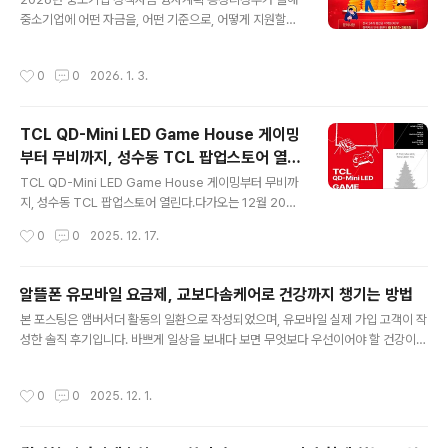
라는 제도적 상품이 금융 환경 변화 앞에서 얼마나 취약한
중소기업에 어떤 자금을, 어떤 기준으로, 어떻게 지원할까?
구조를 가지고 있는지, 그리고 그 부담이 고스란히 중소사
경기 불확실성이 길어지면서 많은 중소기업과 소상공인들
업자와 실입주자에게 전가되고 있음을 여실히 보여주는 사
이 공통적으로 고민하는 부분이 있습니다.바로 자금 운용
례다.분양은 가능했지만, 입주는 불가능한 구조문제의 본
작성시간
0
0
2026. 1. 3.
입니다. 매출은 일정하지 않고, 원자재·인건비·고정비 부담
질은 명확하다.분양 당시 대부분의 수분양자들은 은행 대
은 계속 늘어나는 상황에서 “어디서, 어떤 조건으로 자금을
출이 가능하다는 전제를 바탕으로 계약을 체결했다. 이는 ..
조달할 수 있을지”는 경영 안정에 직접적인 영향을 미칩니
TCL QD-Mini LED Game House 게이밍
다.이런 상황에서 **중소벤처기업부가 공고한 ‘2026년도
부터 무비까지, 성수동 TCL 팝업스토어 열린
중소기업 정책자금 융자계획(제2025-649호)’**은 단순
글 내용
다.
한 대출 안내가 아니라,정부가 2026년에 중소기업을 어떤
TCL QD-Mini LED Game House 게이밍부터 무비까
방향으로 지원할 것인지 보여주는 금융 로드맵이라고 볼
지, 성수동 TCL 팝업스토어 열린다.다가오는 12월 20일
수 있습니다.이번 글에서는 공고문에 담긴 방대한 내용을
부터 21일까지, 성수동에서 열리는 TCL 팝업스토어 소식
작성시간
0
0
2025. 12. 17.
중소기업 대표·실무자 관점에서 이해하..
을 접하고 개인적으로 상당히 기대가 되고 있습니다. 최근
TV 시장에서 TCL의 존재감이 점점 커지고 있는 만큼, 단
순한 제품 전시를 넘어 브랜드 기술력을 직접 체험할 수 있
알뜰폰 유모바일 요금제, 교보다솜케어로 건강까지 챙기는 방법
는 자리라는 점에서 더욱 관심이 갑니다. 이번 팝업스토어
글 내용
본 포스팅은 앰버서더 활동의 일환으로 작성되었으며, 유모바일 실제 가입 고객이 작
는 **「TCL QD-Mini LED Game House – 더 빠르게,
성한 솔직 후기입니다. 바쁘게 일상을 보내다 보면 무엇보다 우선이어야 할 건강이
더 선명하게, 더 크게」**라는 이름으로 운영되며, 장소는
어느덧 저 멀리 뒷전으로 밀려 있는 경우가 많습니다. 바쁜 일들이 먼저라는 생각이
성수동에 위치한 성수 스테이지 엑스 차봇입니다. 성수라
있기도 하고 미미한 증상들은 괜찮을 거란 생각에 그냥 넘어가는 일도 많았습니다.
는 공간이 가진 트렌디한 분위기와 TCL의 기술력이 만나
작성시간
0
0
2025. 12. 1.
하지만 이대로는 안 되겠다는 생각이 들어 괜찮은 건강관리 서비스가 없을까 알아보
어떤 시너지를 보여줄지 벌써부터 궁금해집니다. 특히 기
던 찰나 유모바일에서 진행 중인 교보다솜케어 서비스가 눈에 들어오더군요. 유모바
대되는..
일을 통해 확인한 교보다솜케어는 보험 및 헬스케어의 명가로 알려진 교보생명의 헬