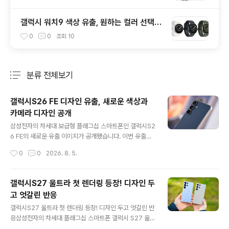
갤럭시 워치9 색상 유출, 원하는 컬러 선택하
면 스트랩도 함께 정해진다?
0
0
조회
10
분류 전체보기
주요 글 목록
갤럭시S26 FE 디자인 유출, 새로운 색상과
카메라 디자인 공개
글 내용
삼성전자의 차세대 보급형 플래그십 스마트폰인 갤럭시S2
6 FE의 새로운 유출 이미지가 공개됐습니다. 이번 유출에
서는 제품의 전·후면 디자인은 물론 공식 케이스까지 함께
작성시간
0
0
2026. 8. 5.
등장하면서 실제 출시 모델의 모습을 보다 구체적으로 확
인할 수 있게 됐습니다. 가장 눈에 띄는 변화는 후면 카메라
디자인입니다. 기존 FE 시리즈는 각각의 카메라 렌즈가 독
갤럭시S27 울트라 첫 렌더링 등장! 디자인 두
립적으로 배치된 디자인을 유지해 왔지만, 갤럭시S26 FE
고 엇갈린 반응
는 갤럭시S26 시리즈와 비슷한 형태의 세로형 카메라 아
글 내용
일랜드를 적용한 것으로 보입니다. 덕분에 전체적인 완성
갤럭시S27 울트라 첫 렌더링 등장! 디자인 두고 엇갈린 반
도가 높아졌으며, 상위 모델과 통일감을 갖춘 디자인으로
응삼성전자의 차세대 플래그십 스마트폰 갤럭시 S27 울트
변화할 전망입니다. 함께 공개된 렌더링에서는 민트 계열
라의 첫 렌더링 이미지가 공개되며 관심을 모으고 있습니