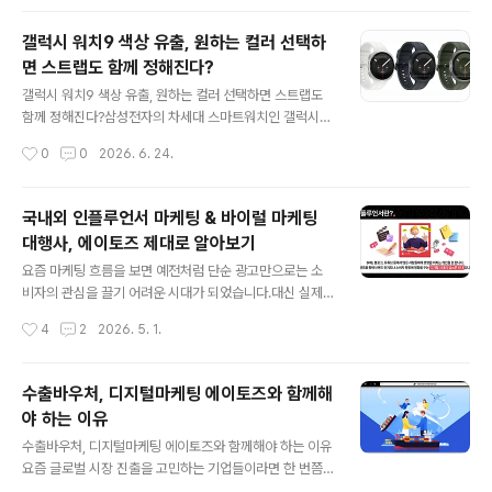
어 주는 똑똑한 AI 솔루션..
보송한 환경을 유지해 줍니다. 전면의 6.8인치 대형 '블랙
서클 디스플레이'를 통해 현재 온도와 실시간 습도, 제습량
갤럭시 워치9 색상 유출, 원하는 컬러 선택하
까지 직관적으로 모니터링할 수 있어 더욱 안심됩니다. 장
면 스트랩도 함께 정해진다?
시간 냉방 시 으슬으슬함을 느끼시는 분, 에어컨 필터 및 내
글 내용
부 청소가 고민이신 분, 그리고 전기요금 걱정 없이 똑똑하
갤럭시 워치9 색상 유출, 원하는 컬러 선택하면 스트랩도
게 실내 공기를 관리하고 싶으신 분들께 추천합니다 시원
함께 정해진다?삼성전자의 차세대 스마트워치인 갤럭시
함 뒤에 찾아오는 눅눅함과 추위, 기존 에어컨의 아쉬웠던
워치9의 새로운 렌더링 이미지가 공개되면서 디자인과 색
작성시간
0
0
2026. 6. 24.
순간들 여름철이면 에어컨은 하루 종일 켜두는 필수 가전
상 구성에 대한 관심이 높아지고 있습니다. 이번 유출은 단
이지만, 오래 사용할수록 아..
순히 제품의 외형을 보여주는 수준을 넘어 소비자들이 실
제 구매 시 고려해야 할 선택 요소까지 드러냈다는 점에서
국내외 인플루언서 마케팅 & 바이럴 마케팅
주목받고 있습니다. 특히 본체 색상에 따라 기본 제공 스트
대행사, 에이토즈 제대로 알아보기
랩 색상도 함께 결정되는 것으로 알려지면서 소비자들의
글 내용
반응이 엇갈리고 있습니다. 공개된 렌더링을 살펴보면 갤
요즘 마케팅 흐름을 보면 예전처럼 단순 광고만으로는 소
럭시 워치9은 전작의 원형 디자인을 유지하면서도 더욱 세
비자의 관심을 끌기 어려운 시대가 되었습니다.대신 실제
련된 느낌을 강조한 모습입니다. 전체적인 디자인 언어는
경험 기반 콘텐츠와 신뢰를 바탕으로 한 바이럴 마케팅과
작성시간
4
2
2026. 5. 1.
최근 삼성 스마트워치 시리즈의 방향성을 그대로 이어가고
인플루언서 마케팅이 핵심 전략으로 자리 잡고 있는데요.
있으며, 베젤과 프레임 마감이 한층 정교해진 것이 ..
특히 블로그, SNS, 유튜브 등 다양한 채널에서 자연스럽게
퍼지는 리뷰 중심 바이럴 마케팅은 구매 결정에 직접적인
수출바우처, 디지털마케팅 에이토즈와 함께해
영향을 주고 있습니다. 이런 흐름 속에서, 제대로 된 성과를
야 하는 이유
내기 위해서는 단순 광고 대행이 아닌 전략부터 실행까지
글 내용
모두 가능한 전문 파트너가 필요한데요. 오늘은 국내외 인
수출바우처, 디지털마케팅 에이토즈와 함께해야 하는 이유
플루언서 마케팅과 바이럴 마케팅을 동시에 운영하는 대행
요즘 글로벌 시장 진출을 고민하는 기업들이라면 한 번쯤
사, 에이토즈를 소개해보겠습니다. 에이토즈는 단순히 광
은 수출바우처 사업을 들어보셨을 텐데요. 정부에서 지원