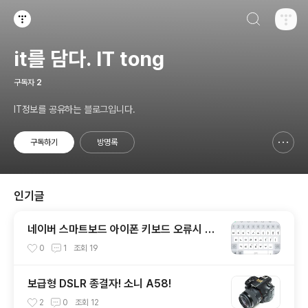
검색하기
티스토리
it를 담다. IT tong
구독자
2
IT정보를 공유하는 블로그입니다.
구독하기
방명록
신고하기 레이어
열기
인기글
네이버 스마트보드 아이폰 키보드 오류시 해
결방법!
0
1
조회
19
보급형 DSLR 종결자! 소니 A58!
2
0
조회
12