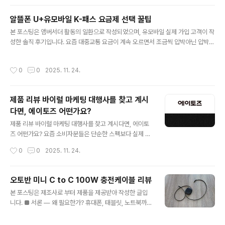
수 있는 공간을 선택해야 할 시대가 되었습니다. 이런 관점
에서 구로 생각공장 지식산업센터는 이미 많은 기업의 눈
알뜰폰 U+유모바일 K-패스 요금제 선택 꿀팁
길을 사로잡으며 전매 시장에서도 경쟁률이 치열한 곳으로
글 내용
본 포스팅은 앰버서더 활동의 일환으로 작성되었으며, 유모바일 실제 가입 고객이 작
자리 잡았습니다.그 이유는 단순히 ‘좋은 건물’이라는 개념
성한 솔직 후기입니다. 요즘 대중교통 요금이 계속 오르면서 조금씩 압박아닌 압박이
을 넘어서 입지 가치 + 업무 효율 + 미래가치를 모두 갖춘
되어가고 있는 듯 합니다. 생활하는데 있어 꼭 필요한 비용인 만큼 환승이나 절약할
몇 안 되는 지식산업센터이기 때문입니다. 구로·가산 디지
수 있는 방법이 있다면 무조건 활용하는게 중요한것 같습니다. 특히 K-패스를 이용
털 단지는 오랫동안 IT·제조·스타트업 기업들의 요지로 성
작성시간
0
0
2025. 11. 24.
하면 사용한 일부금액을 돌려 받을 수 있어 챙기는 분들이 많으실텐데요, 유모바일의
장해왔습니다.특히 200만 직장인이 모여 있는 수도권 서
K-패스 요금제를 선택하면 더 많은 혜택을 받을 수 있다는 사실 알고 계신가요? 오직
남부 비즈니스 권역은 기술 기반..
유모바일에서만 가입 가능한 전용요금제인 K-패스 요금제는 다양한 라이스 스타일
제품 리뷰 바이럴 마케팅 대행사를 찾고 계시
에 꼭 맞춘 요금제입니다. 무엇보다 불필요한 통신비는 줄이면서 교통비도 절약할 수
다면, 에이토즈 어떤가요?
있어 대중교통을 주로 이용하는 분들에게는 통신비와 교통비..
글 내용
제품 리뷰 바이럴 마케팅 대행사를 찾고 계시다면, 에이토
즈 어떤가요? 요즘 소비자분들은 단순한 스펙보다 실제 사
용감이 담긴 리뷰를 더 신뢰하게 되죠. 검색창에 제품명을
작성시간
0
0
2025. 11. 24.
입력하면 수많은 후기들이 보이지만, 그중에서 구매를 이
끄는 리뷰는 많지 않습니다. 특히 브랜드에서 아무리 좋은
제품을 출시하더라도, 신뢰할 수 있는 리뷰가 확보되지 않
오토반 미니 C to C 100W 충전케이블 리뷰
으면 소비자는 쉽게 결정을 내리지 못하는 경우가 많은데
글 내용
본 포스팅은 제조사로 부터 제품을 제공받아 작성한 글입
요. 이러한 흐름 속에서 전문적인 제품 리뷰 바이럴마케팅
니다. ■ 서론 — 왜 필요한가? 휴대폰, 태블릿, 노트북까지
대행사에 대한 필요성이 점점 높아지고 있으며, 에이토즈
모두 USB-C 타입으로 통합되면서 충전케이블 하나가 커
는 그 중심에서 기업과 소비자 사이의 신뢰를 연결하는 역
버해야 하는 범위가 점점 넓어지고 있습니다. 특히 요즘처
할을 하고 있습니다. [에이토즈 바로가기] 에이토즈는 단순