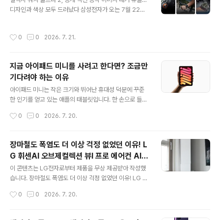
마이크로 커브(Micro-Curve) OLED 패널을 개발 중인
디자인과 색상 모두 드러났다 삼성전자가 오는 7월 22일
것으로 알려졌습니다. 기존 스마트폰에서 볼 수 있었던 엣
갤럭시 언팩 행사를 통해 새로운 웨어러블 제품을 공개할
지 디스플레이처럼 화면 양쪽이 크게 휘어지는 방식이 아
예정인 가운데, 행사 직전 갤럭시 워치 울트라 2(Galaxy
니라, 디스플레이의 네 면이 아주 미세하게 곡선을 이루는
작성시간
0
0
2026. 7. 21.
Watch Ultra 2)의 공식 마케팅 이미지가 대거 유출됐습니
형태입니다. 육안으로는 평면에 가까워 보이지만 화면과
다. 이번 유출은 단순한 렌더링 수준이 아니라 실제 홍보에
프레임의 경계를 최소화해 마치 베젤이..
사용될 것으로 보이는 이미지들로, 제품의 디자인과 색상,
지금 아이패드 미니를 사려고 한다면? 조금만
스트랩 구성까지 대부분 확인할 수 있는 수준입니다. 공개
기다려야 하는 이유
된 이미지를 살펴보면 갤럭시 워치 울트라 2는 전작의 디
글 내용
자인을 그대로 계승한 모습입니다. 원형 디스플레이를 사
아이패드 미니는 작은 크기와 뛰어난 휴대성 덕분에 꾸준
각 프레임 안에 배치한 독특한 형태를 유지했으며, 견고한
한 인기를 얻고 있는 애플의 태블릿입니다. 한 손으로 들고
티타늄 바디와 측면의 세 개 버튼 구성 역시 그대로 적용됐
사용하기 편하고, 전자책이나 필기, 간단한 영상 감상은 물
작성시간
0
0
2026. 7. 20.
습니다. 이미 ..
론 게임까지 부담 없이 즐길 수 있어 메인 태블릿보다 아이
패드 미니를 선호하는 사용자도 적지 않습니다. 그런데 최
근 아이패드 미니 구매를 고민하고 있다면 조금은 신중하
장마철도 폭염도 더 이상 걱정 없었던 이유! L
게 결정하는 것이 좋을 것 같습니다. 해외에서 차세대 아이
G 휘센AI 오브제컬렉션 뷰I 프로 에어컨 AI콜
패드 미니에 대한 다양한 정보가 나오기 시작했기 때문입
글 내용
드프리 실사용 후기
니다. 아직 애플이 공식적으로 발표한 내용은 아니지만, 여
이 콘텐츠는 LG전자로부터 제품을 무상 제공받아 작성했
러 업계 전망을 종합해 보면 올해 공개될 차기 모델은 단순
습니다. 장마철도 폭염도 더 이상 걱정 없었던 이유! LG 휘
한 성능 향상을 넘어 화면과 하드웨어 전반에 적지 않은 변
센AI 오브제컬렉션 뷰I 프로 에어컨 AI콜드프리 실사용 후
작성시간
0
0
2026. 7. 20.
화가 예상되고 있습니다. 가장 눈길을 끄는 부분은 역시 디
기 여름이 시작되면 가장 먼저 떠오르는 가전이 바로 에어
스플레이입니다. 현재 판매 중인 아이..
컨입니다. 하지만 최근 몇 년 동안은 단순히 기온이 높은 것
보다 장마가 길어지고 습도가 높아지면서 여름을 보내는