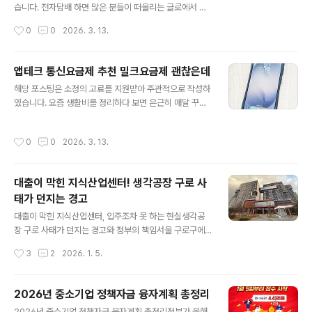
습니다. 전자담배 하면 많은 분들이 떠올리는 글로에서 매
월 글로 멤버를 위해 ART, STYLE, TRAVEL, F&B, CUL
작성시간
0
0
2026. 3. 13.
TURE 등 다양한 라이프스타일 콘텐츠를 큐레이션해 발행
하는 글로픽에서 ‘글로 멤버들의 전국구 글로 스팟 모음’이
라는 주제로 3월호를 발간해 소개해 드리려고 합니다. 글
앱테크 통신요금제 추천 밀크요금제 괜찮은데
로픽 3월호는 글로 멤버들이 직접 참여해 구성된 점이 특
글 내용
해당 포스팅은 소정의 고료를 지원받아 주관적으로 작성하
징입니다. 글로 멤버들이 언제, 어디에서 글로를 사용하고
였습니다. 요즘 생활비를 정리하다 보면 은근히 매달 꾸준
있는지, 그리고 글로와 함께하는 일상을 공유하며 서로 특
히 나가는 비용 중 하나가 바로 통신비입니다. 최근에는 단
별한 유대감을 느낄 수 있도록 만들어졌는데요. 소개된 장
순히 가격만 저렴한 요금제를 찾기보다는 혜택까지 함께
소가 가까운 곳이라면 가벼운 마음으로 방문해 보아도 좋
작성시간
0
0
2026. 3. 13.
챙길 수 있는 통신 요금제 추천 정보를 찾아보는 분들이 늘
을 것 같습니다. 글로픽을 통해 글로 멤버들이 사용한 디바
어나는 추세인데요, 무작정 저렴한 요금이 아닌 통신비를
이스인 글로 하이퍼 프로는..
효율적으로 사용할수 있는 요금제를 원하는 분들이라면 앱
대출이 막힌 지식산업센터! 생각공장 구로 사
테크가 가능한 밀크요금제를 추천드립니다. 밀크요금제는
태가 던지는 경고
마일스클럽(Miles Club)이라는 서비스에서 제공하는 요
글 내용
금제입니다. 마일스클럽은 통신 요금제에 다양한 브랜드
대출이 막힌 지식산업센터, 입주조차 못 하는 현실생각공
혜택을 연결한 서비스인데요, 단순히 통신 서비스를 사용
장 구로 사태가 던지는 경고와 정부의 책임서울 구로구에
하는 것에서 끝나는 것이 아니라, 통신 요금제를 사용하면
위치한 생각공장 구로 지식산업센터에서 최근 심각한 이상
작성시간
3
2
2026. 1. 5.
서 다양한 혜택을 함께 받을 수 있도록 만든 구..
신호가 감지되고 있다.잔금 대출이 사실상 막히면서, 분양
을 받은 수분양자들이 입주를 포기하거나 사업 지속 자체
를 고민해야 하는 상황에 내몰리고 있기 때문이다.이 사태
2026년 중소기업 정책자금 융자계획 총정리
는 단순한 개별 분양 현장의 문제가 아니다.지식산업센터
글 내용
2026년 중소기업 정책자금 융자계획 총정리정부가 올해