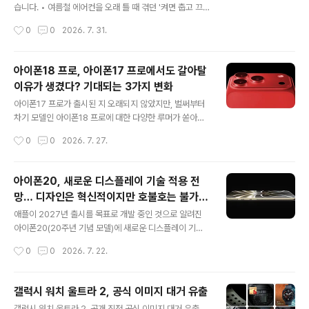
가 전달하고자 하는 가치와 고객이 공감할 수 있는 스토리
습니다. • 여름철 에어컨을 오래 틀 때 겪던 '켜면 춥고 끄
까지 스스로 만들어낼 수는 없습니다. 결국 중요한 것은 AI
면 끈적거리는 과냉방과 꿉꿉함의 악순환'을 실사용자 입
작성시간
0
0
2026. 7. 31.
를 얼마나 잘 활용하느냐이며, 이를 위해서는 풍부한 경험
장에서 완벽하게 해결해 줍니다. • 보송한 AI콜드프리를
을 가진 마케팅 전문가의 ..
통해 설정 온도는 편안하게 유지하면서 공기 속 숨은 습기
만 독립 제어해 찬 바람 없이 온종일 가볍고 산뜻합니다. •
아이폰18 프로, 아이폰17 프로에서도 갈아탈
말뜻과 의도를 파악하는 'AI음성인식'부터 열대야 숙면을
이유가 생겼다? 기대되는 3가지 변화
돕는 'AI수면', 나만의 개성을 뽐낼 수 있는 ‘뷰케이스 커스
글 내용
텀’과 혁신적인 ‘클린뷰 구조’ 기능으로 위생 걱정 없어 다
아이폰17 프로가 출시된 지 오래되지 않았지만, 벌써부터
양한 가정에 추천 드리고 싶습니다. 폭염과 장시간 냉방 속,
차기 모델인 아이폰18 프로에 대한 다양한 루머가 쏟아지
강한 냉기보다 '편안한 공기'가 중요해진 이유올 여름은 예
고 있습니다. 일반적으로 1년 차이의 아이폰은 성능 향상
작성시간
0
0
2026. 7. 27.
년보다 장마가 늦게 오면서 유난히 여름이 길게 느껴지는
정도에 그치는 경우가 많지만, 이번 아이폰18 프로는 조금
것 같습니다...
다를 수 있다는 전망이 나오고 있습니다. 해외 IT 매체 9to
5Mac은 아이폰18 프로가 기존 아이폰17 프로 사용자들
아이폰20, 새로운 디스플레이 기술 적용 전
조차 업그레이드를 고민하게 만들 만한 세 가지 핵심 변화
망… 디자인은 혁신적이지만 호불호는 불가피
를 준비하고 있다고 소개했습니다. 아직 애플이 공식적으
글 내용
할 수도
로 발표한 내용은 아니지만, 여러 공급망 정보와 유명 애널
애플이 2027년 출시를 목표로 개발 중인 것으로 알려진
리스트들의 전망을 종합해 보면 기대해볼 만한 변화가 적
아이폰20(20주년 기념 모델)에 새로운 디스플레이 기술
지 않아 보입니다. 가장 먼저 눈에 띄는 변화는 카메라 성능
이 적용될 가능성이 제기됐습니다. 이번 변화는 단순히 화
작성시간
0
0
2026. 7. 22.
입니다. 블룸버그의 마크 거먼은 아이폰18 프로가 최근 몇
면 성능을 높이는 수준을 넘어 제품의 전체적인 디자인을
년 사이 가장 큰 카메라 ..
크게 바꿀 수 있는 요소로 평가되고 있습니다. 다만 사용자
들 사이에서는 기대와 우려가 동시에 나오고 있습니다. 업
갤럭시 워치 울트라 2, 공식 이미지 대거 유출
계에 따르면 애플은 삼성디스플레이와 함께 새로운 형태의
글 내용
갤럭시 워치 울트라 2, 공개 직전 공식 이미지 대거 유출…