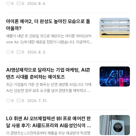
작성시간
0
0
2026. 8. 4.
과 바이올렛 계열의 두 가지 색상이 먼저 확인됐습니다. 여
다. 다만 이번 이미지는 삼성의 공식 자료가 아닌 콘셉트 렌
기에 앞서 유출된 정보를 종합하면 그래파..
더링으로, 실제 제품과는 차이가 있을 가능성이 높습니다.
공개된 렌더링에서 가장 눈에 띄는 변화는 후면 카메라 디
아이폰 에어2, 더 완성도 높아진 모습으로 돌
자인입니다. 기존 갤럭시 S 울트라 시리즈가 각각의 카메
아올까?
라를 독립적으로 배치했던 것과 달리, 이번 이미지에서는
글 내용
카메라를 하나의 가로형 바 형태로 구성한 모습이 담겼습
애플이 내년 초 선보일 것으로 예상되는 아이폰 에어2(iPh
니다. 이 때문에 많은 이용자들은 구글 픽셀 시리즈를 떠올
one Air 2)에 대한 새로운 전망이 나왔습니다. 지금까지
렸고, 삼성만의 디자인 정체성이 약해졌다는 의견도 나오
공개된 루머를 살펴보면 디자인보다는 실제 사용 경험을
작성시간
0
0
2026. 8. 3.
고 있습니다. 하지만 이번 렌더링은 최근 알려진 유출 정보
개선하는 데 초점을 맞춘 업그레이드가 다수 적용될 것으
와는 다소 차이가 있습니다. 업계에서는 ..
로 보입니다. 특히 가장 눈에 띄는 변화는 후면 카메라 구성
입니다. 현재 아이폰 에어는 4,800만 화소 Fusion 카메
AI영상제작으로 달라지는 기업 마케팅, AI콘
라 하나만 탑재된 싱글 카메라 시스템을 사용하고 있습니
텐츠 시대를 준비하는 에이토즈
다. 깔끔한 디자인이라는 장점은 있었지만 초광각 촬영을
글 내용
지원하지 않아 활용성에서는 아쉬움이 있다는 평가도 적지
최근 기업들의 가장 큰 화두는 단연 생성형 AI입니다. 이제
않았습니다. 하지만 차세대 아이폰 에어2에는 여기에 4,8
AI는 단순한 업무 보조 도구를 넘어 콘텐츠를 제작하고 영
00만 화소 초광각 카메라가 새롭게 추가될 것이라는 전망
상을 만들며, 기업과 소비자가 소통하는 방식까지 변화시
작성시간
0
0
2026. 7. 31.
이 나오고 있습니다. 만약 이 정보가 사실이라면 풍경 촬영
키고 있습니다. 특히 마케팅 분야에서는 이러한 변화가 더
이나 단체 사진, 여행 사진..
욱 빠르게 나타나고 있습니다. 과거에는 하나의 콘텐츠를
제작하기 위해 기획부터 촬영, 편집, 디자인까지 많은 인력
LG 휘센 AI 오브제컬렉션 뷰I 프로 에어컨 한
과 시간이 필요했지만, AI 기술의 발전으로 제작 과정은 훨
달 사용 후기: AI콜드프리와 AI음성인식이 가
씬 효율적으로 바뀌고 있습니다. 하지만 AI가 모든 것을 대
글 내용
져온 변화
신할 수 있는 것은 아닙니다. 아무리 뛰어난 AI라도 브랜드
이 콘텐츠는 LG전자로부터 제품을 무상 제공받아 작성했