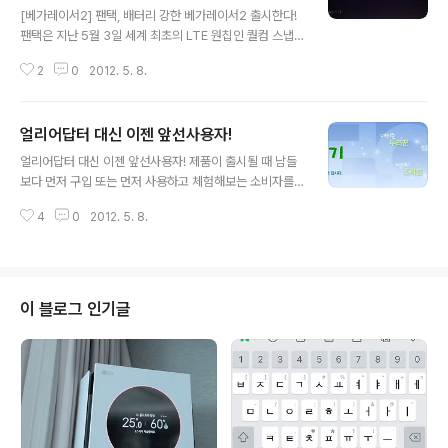
[베가레이서2] 팬택, 배터리 강한 베가레이서2 출시한다!
팬택은 지난 5월 3일 세계 최초의 LTE 원칩인 퀄컴 스냅
드래곤S4 MSM8960 프로세서, 최장 9시간 이상 연속통
2
0
2012. 5. 8.
화가 가능한 배터리, 대화형 한국어 음성인식 등 혁신적인
기능으로 무장한 베가레이서2(IM-A830S/ A830K/ A8
30L)를 공개했었습니다. 전작인 베가레이서는 지난해 출
얼리어답터 대신 이젠 앞선사용자!
시해 170만대 이상의 판매고를 올린 팬택의 대표 제품인
글 내용
데요. 팬택은 올해 베가레이서2를 통해 스마트폰 2위 뿐만
얼리어답터 대신 이젠 앞선사용자! 제품이 출시될 때 남들
아니라 LTE 스마트폰에서도 2위자리를 수성한다는 계획
보다 먼저 구입 또는 먼저 사용하고 체험해보는 소비자를
입니다. 저는 이번 팬택 베가레이서2 공개 미디어데이 현
얼리어답터라고 부르죠. 얼리어답터는 영어단어인 얼리(e
장을 다녀왔었는데요. 이번 포스팅에서는 베가레이서2 미
4
0
2012. 5. 8.
arly)와 어답터(adopter)의 합성어인데요. 이말은 1957
디어데이 현장과 베가레이서2의 특징과 기능에 대해서 소
년 미국의 사회학자 에버릿 로저스가 자신의 저서에 최초
개해드릴께요. 베가레이서2는 ..
로 사용한 후 1990년대부터 널리 쓰이는 말로 발전했다고
합니다. 국내에서도 얼리어답터라는 말은 많이 사용하고
있는데요. 국립국어원이 지난 3월부터 4월까지 얼리어답
이 블로그 인기글
터를 대신할 우리말을 공모한 결과 적합성, 조어, 간결성 등
을 검토해 앞선사용자라는 말로 결정되었다고 합니다. 후
보로 제안된 말은 앞선사용자, 신제품광, 앞장씀이, 이른사
용자 였다고 하네요. 국립국어원은 오래전부터 KBS와 손
을 잡고 외국어 어휘나 어려운 용어를..