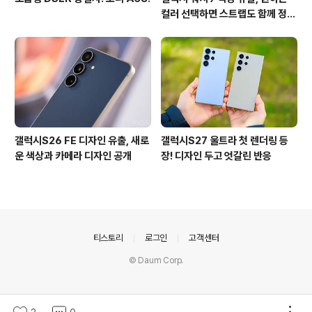
컬러 선택하면 스트랩도 함께 정해
진다?
갤럭시S26 FE 디자인 유출, 새로
갤럭시S27 울트라 첫 렌더링 등
운 색상과 카메라 디자인 공개
장! 디자인 두고 엇갈린 반응
의안내
티스토리
로그인
고객센터
© Daum Corp.