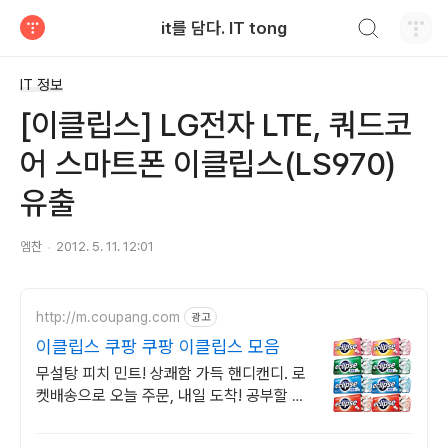
검색하기
it를 담다. IT tong
티스토리
IT 정보
[이클립스] LG전자 LTE, 쿼드코
어 스마트폰 이클립스(LS970)
유출
엠찬
2012. 5. 11. 12:01
http://m.coupang.com
광고
이클립스 쿠팡 쿠팡 이클립스 모음
무설탕 피치 민트! 상쾌함 가득 핸디캔디. 로
켓배송으로 오늘 주문, 내일 도착! 공부할 때,
식후 입이 텁텁할 때. 설탕 걱정 없이 상쾌함
을 즐기세요!