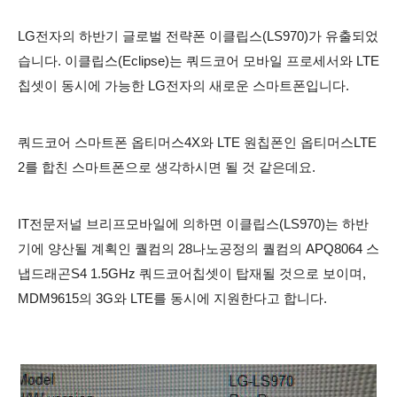
LG전자의 하반기 글로벌 전략폰 이클립스
(LS970)가 유출되었
습니다. 이클립스(Eclipse)는 쿼드코어 모바일 프로세서와 LTE
칩셋이 동시에 가능한 LG전자의 새로운 스마트폰입니다.
쿼드코어 스마트폰 옵티머스4X와 LTE 원칩폰인 옵티머스LTE
2를 합친 스마트폰으로 생각하시면 될 것 같은데요.
IT전문저널 브리프모바일에 의하면
이클립스(LS970)는 하반
기에 양산될 계획인 퀄컴의 28나노공정의 퀄컴의 APQ8064
스
냅드래곤S4
1.5GHz
쿼드코어칩셋이 탑재될 것으로 보이며,
MDM9615의 3G와 LTE를 동시에 지원한다고 합니다.