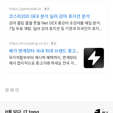
https://gammalab.kr
광고
코스피200 GEX 분석 딜러 감마 포지션 분석
감마 플립 콜월 풋월 Net GEX 롱감마 숏감마를 매일 분석.
7일 무료 체험. 딜러 감마 포지션 및 기관과 외국인의 포지션
을 매일 시각화.
https://m.bunjang.co.kr/
광고
베가 번개장터 국내 최대 브랜드 중고
거래
무이자할부부터 캐시백 혜택까지, 번개장터
에서 합리적으로 중고거래 하세요 전국 각지
에서 올라오는 전국구 최다 상품 매일 10만
개 이상의 신규 상품 업로드
(새창열림)
로그 정보
it를 담다. IT tong