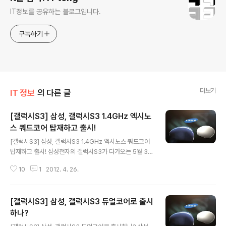
IT정보를 공유하는 블로그입니다.
구독하기
더보기
IT 정보
의 다른 글
[갤럭시S3] 삼성, 갤럭시S3 1.4GHz 엑시노
스 쿼드코어 탑재하고 출시!
글 내용
[갤럭시S3] 삼성, 갤럭시S3 1.4GHz 엑시노스 쿼드코어
탑재하고 출시! 삼성전자의 갤럭시S3가 다가오는 5월 3일
런던에서 발표될 예정이죠. 그동안 많은 루머가 있었지만,
10
1
2012. 4. 26.
지난 23일 티저 영상이 공개되면서 출시가 코앞임을 실감
하게 되는것 같습니다. 발표가 1주일 남은 상황에서 또 다
시 갤럭시S3의 스팩에 대한 루머가 올라왔습니다. 안드로
[갤럭시S3] 삼성, 갤럭시S3 듀얼코어로 출시
이드폰의 성능을 측정하는 인기 벤치마크 앱인 안투투(An
TuTu)에서 갤럭시S3의 스팩을 공개했는데, AnTuTu에
하나?
글 내용
의하면 갤럭시S3는 1.4GHz 듀얼코어 엑시노스 4212 프