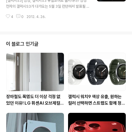
[갤럭시S3] 삼성, 갤럭시S3 듀얼코어로 출시하나? 삼성
로세서와 4.7인치 1280x720 디스플레이, 1GB의 램과
전자의 갤럭시S3가 다가오는 5월 3일 런던에서 발표될 예
1200만 화소의 후면 카메라, 200만 화소의 전면 카메라
정이죠. 그동안 많은 루머가 있었지만, 지난 23일 티저 영
를 탑재하고 있음을 알려주고 있습니다. 여기서 주목할만
4
0
2012. 4. 26.
상이 공개되면서 출시가 코앞임을 실감하게 되는것 같습니
한 건 AP인..
다. 발표가 1주일 남은 상황에서 또 다시 갤럭시S3의 스팩
에 대한 루머가 올라왔습니다. 안드로이드폰의 성능을 측
정하는 인기 벤치마크 앱인 안투투(AnTuTu)에서 갤럭시S
3의 스팩을 공개했습니다. AnTuTu에 의하면 갤럭시S3는
이 블로그 인기글
1.4GHz 듀얼코어 엑시노스 4212 프로세서와 4.7인치 1
280x720 디스플레이, 1GB의 램과 1200만 화소의 후
면 카메라, 200만 화소의 전면 카메라를 탑재하고 있음을
알려주고 있습니다. 여기서 주목할만한 건 AP인데, AnTu
Tu에서는 ..
장마철도 폭염도 더 이상 걱정 없
갤럭시 워치9 색상 유출, 원하는
었던 이유! LG 휘센AI 오브제컬렉
컬러 선택하면 스트랩도 함께 정해
션 뷰I 프로 에어컨 AI콜드프리 실
진다?
사용 후기