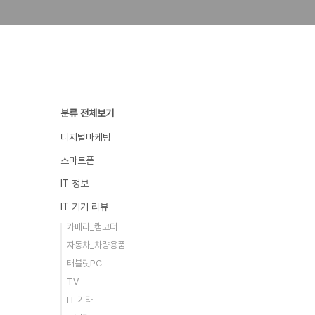
분류 전체보기
디지털마케팅
스마트폰
IT 정보
IT 기기 리뷰
카메라_캠코더
자동차_차량용품
태블릿PC
TV
IT 기타