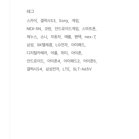
태그
스카이
갤럭시S3
Sony
게임
NEX-5N
코원
안드로이드게임
스마트폰
제누스
소니
자동차
애플
팬택
nex-7
삼성
SK텔레콤
LG전자
아이패드
디지털카메라
어플
취미
아이폰
안드로이드
아이폰4
아이패드2
아이폰5
갤럭시S4
삼성전자
LTE
SLT-A65V