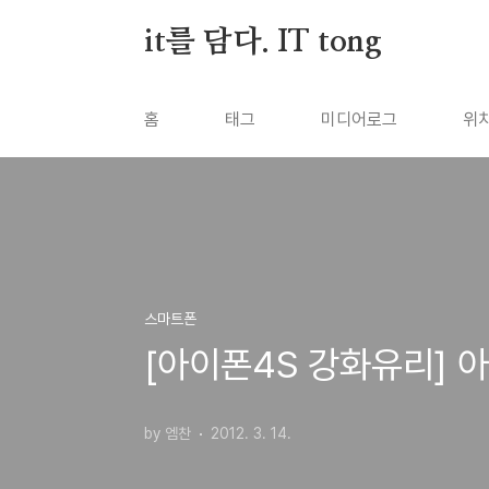
본문 바로가기
it를 담다. IT tong
홈
태그
미디어로그
위
스마트폰
[아이폰4S 강화유리] 
by 엠찬
2012. 3. 14.