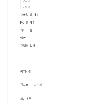
모니터
노트북
모바일 앱_게임
PC 앱_게임
기타 리뷰
일반
휴일의 일상
공지사항
최근글
인기글
최근댓글