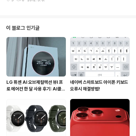
3
0
2012. 3. 6.
자와 LG전자에 이어 팬택 스카이가 안드로이드 아이스크
라였는데요. 뉴아이패드에는 500만..
림 샌드위치(ICS) 업그레이드 일정이 오늘 발표되었습니
다. 삼성전자는 2012년 1분기 부터 순차적으로 갤럭시S
2, 갤럭시S2 LTE, 갤럭시S2 HD, 갤럭시 노트, 갤럭시탭
10.1, 갤럭시탭 8.9 LTE 총 6제품에 대해 업그레이드를 진
이 블로그 인기글
행하고, LG전자의 경우 2분기 부터 옵티머스LTE, 프라다
폰3.0, 옵티머스2X, 옵티머스 솔, 마이터치Q, 이클립스, 3
분기에는 옵티머스3D, 옵티머스블랙, 옵티머스빅 , 옵티머
스Q2, 옵티머스EX 등 국내외 글로벌 폰들이 업그레이드
를 진행한다..
LG 휘센 AI 오브제컬렉션 뷰I 프
네이버 스마트보드 아이폰 키보드
로 에어컨 한 달 사용 후기: AI콜드
오류시 해결방법!
프리와 AI음성인식이 가져온 변화