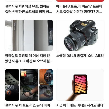
갤럭시 워치9 색상 유출, 원하는
아이폰18 프로, 아이폰17 프로에
컬러 선택하면 스트랩도 함께 정해
서도 갈아탈 이유가 생겼다? 기대
진다?
되는 3가지 변화
장마철도 폭염도 더 이상 걱정 없
보급형 DSLR 종결자! 소니 A58!
었던 이유! LG 휘센AI 오브제컬렉
션 뷰I 프로 에어컨 AI콜드프리 실
사용 후기
갤럭시 워치 울트라 2, 공식 이미
지금 아이패드 미니를 사려고 한다