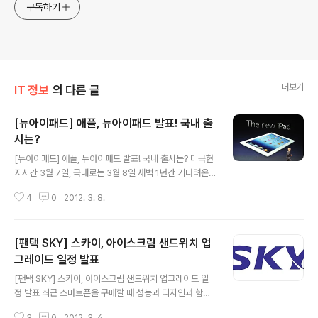
구독하기
더보기
IT 정보
의 다른 글
[뉴아이패드] 애플, 뉴아이패드 발표! 국내 출
시는?
글 내용
[뉴아이패드] 애플, 뉴아이패드 발표! 국내 출시는? 미국현
지시간 3월 7일, 국내로는 3월 8일 새벽 1년간 기다려온
아이패드의 새로운 버전, 뉴아이패드가 발표되었습니다.
4
0
2012. 3. 8.
그동안 루머로 아이패드HD, 쿼드코어, LTE, 레티나 디스
플레이등 많은 루머가 양산될 만큼 전세계적으로 굉장히
관심과 기대가 컸었는데, 일부 루머는 사실로 출시되네요.
[팬택 SKY] 스카이, 아이스크림 샌드위치 업
아이패드의 세번째 제품인 뉴아이패드는 몇가지 달라진 것
이있습니다. 먼저 전작과 똑같은 9.7인치를 채택했지만 레
그레이드 일정 발표
글 내용
티나 디스플레이를 탑재해 해상도를 2048X1536으로 끌
[팬택 SKY] 스카이, 아이스크림 샌드위치 업그레이드 일
어올렸습니다. 또한 기존 듀얼코어 AP인 A5를 개선한 A5
정 발표 최근 스마트폰을 구매할 때 성능과 디자인과 함께
X를 탑재해 아이패드와 레티나 디스플레이에 최적화했다
사후관리/OS업그레이드도 구매시 고려사항이죠. 삼성전
고 합니다. 아이패드2를 사용하면서 항상 아쉬웠던게 카메