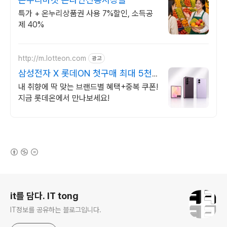
특가 + 온누리상품권 사용 7%할인, 소득공
제 40%
http://m.lotteon.com
광고
삼성전자 X 롯데ON 첫구매 최대 5천
원 혜택!
내 취향에 딱 맞는 브랜드별 혜택+중복 쿠폰!
지금 롯데온에서 만나보세요!
(새창열림)
로그 정보
it를 담다. IT tong
IT정보를 공유하는 블로그입니다.