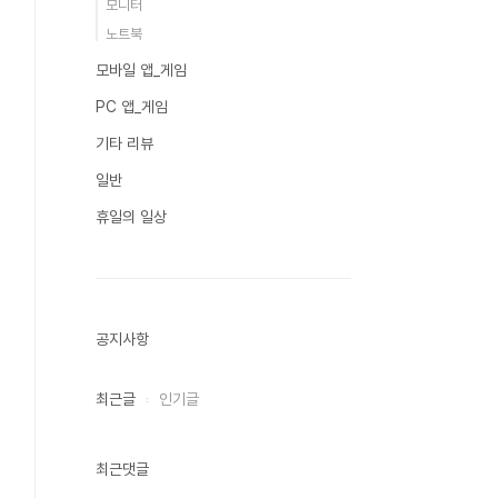
모니터
노트북
모바일 앱_게임
PC 앱_게임
기타 리뷰
일반
휴일의 일상
공지사항
최근글
인기글
최근댓글