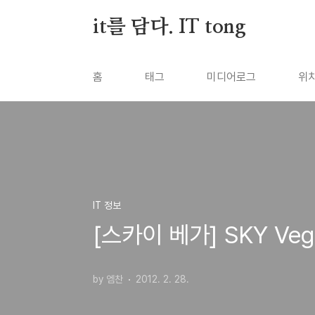
본문 바로가기
it를 담다. IT tong
홈
태그
미디어로그
위
IT 정보
[스카이 베가] SKY V
by 엠찬
2012. 2. 28.