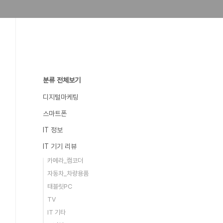
분류 전체보기
디지털마케팅
스마트폰
IT 정보
IT 기기 리뷰
카메라_캠코더
자동차_차량용품
태블릿PC
TV
IT 기타