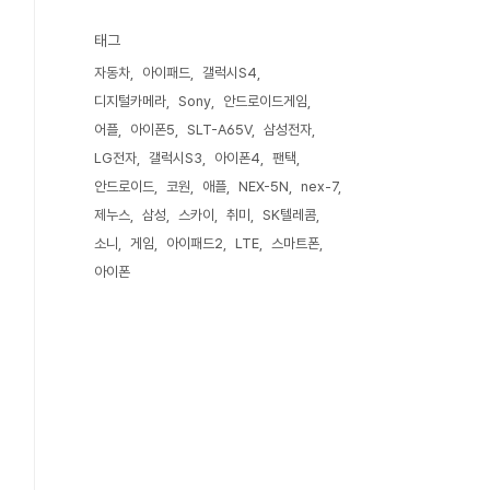
태그
자동차
아이패드
갤럭시S4
디지털카메라
Sony
안드로이드게임
어플
아이폰5
SLT-A65V
삼성전자
LG전자
갤럭시S3
아이폰4
팬택
안드로이드
코원
애플
NEX-5N
nex-7
제누스
삼성
스카이
취미
SK텔레콤
소니
게임
아이패드2
LTE
스마트폰
아이폰