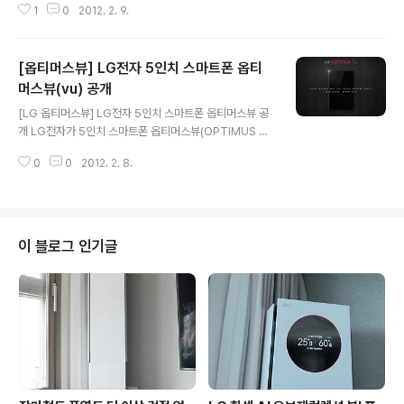
1
0
2012. 2. 9.
적으로 킨들파이어 돌풍을 일으켰는데요. 삼성전자의 경우
킨들파이어의 인기에 가장 큰 타격을 받은 것으로 알려지
고 있습니다. 삼성전자에서 킨들 파이어의 대항마로 보급
[옵티머스뷰] LG전자 5인치 스마트폰 옵티
형 태블릿PC를 출시한다는 루머는 오랫동안 있었는데, 지
난달 WIFI인증을 통해 GT-P3100, GT-P5100의 모델
머스뷰(vu) 공개
글 내용
명이 공개된데 이어 이번에는 UAProf를 통해 GT-P310
[LG 옵티머스뷰] LG전자 5인치 스마트폰 옵티머스뷰 공
0의 스팩이 일부 노출이 되었습니다. GT-P3100은 102
개 LG전자가 5인치 스마트폰 옵티머스뷰(OPTIMUS V
4X600(WSVGA) 해상도로 나오게 되는데 이는 갤럭시
U)를 공개했습니다. 옵티머스뷰는 그동안 옵티머스 노트,
탭7과 동일하며, 갤럭시탭 7.7, 갤럭시탭10.1, 갤럭시탭8.9
0
0
2012. 2. 8.
프라다 노트, 옵티머스 스케치라는 애칭을 얻으며 많은 관
(WX..
심을 받았었는데요. LG전자는 LG전자 모바일 홈페이지와
블로그, 트위터, 페이스북에 옵티머스뷰를 공개했습니다.
옵티머스뷰는 프라다폰의 기본 디자인을 그대로 이어받은
제품으로 5인치 IPS HD디스플레이, 스냅드래곤 1.5Ghz
이 블로그 인기글
듀얼코어, 8GB 내장메모리, 800만 화소의 후면 카메라,
블루투스, NFC 등을 갖추고 있는게 특징입니다. OS는 안
드로이드 2.3 진저브레드로 출시하지만 아이스크림 샌드
위치 업그레이드도 진행될 것으로 보입니다. 출시는 SK텔
레콤과 LG유플러스를 통해 ..