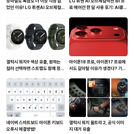
장마철도 폭염도 더 이상 걱정 없
LG 휘센 AI 오브제컬렉션 뷰I 프
었던 이유! LG 휘센AI 오브제컬렉
로 에어컨 한 달 사용 후기: AI콜드
션 뷰I 프로 에어컨 AI콜드프리 실
프리와 AI음성인식이 가져온 변화
사용 후기
갤럭시 워치9 색상 유출, 원하는
아이폰18 프로, 아이폰17 프로에
컬러 선택하면 스트랩도 함께 정해
서도 갈아탈 이유가 생겼다? 기대
진다?
되는 3가지 변화
네이버 스마트보드 아이폰 키보드
갤럭시 워치 울트라 2, 공식 이미
오류시 해결방법!
지 대거 유출