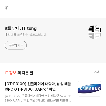
(새창열림)
로그 정보
it를 담다. IT tong
IT정보를 공유하는 블로그입니다.
구독하기
더보기
IT 정보
의 다른 글
[GT-P3100] 킨들파이어 대항마, 삼성 태블
릿PC GT-P3100, UAProf 확인
글 내용
[GT-P3100] 킨들파이어 대항마, 삼성 태블릿PC GT-P
3100, UAProf 확인 지난 3개월간 안드로이드 태블릿 시
장 점유율부분에서 킨들 파이어가 36%을 차지하며 세계