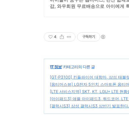
감, 와우회원 무료배송으로 아이에게 
4
구독하기
'
IT 정보
' 카테고리의 다른 글
[GT-P3100] 킨들파이어 대항마, 삼성 태블릿PC
[옵티머스뷰] LG전자 5인치 스마트폰 옵티머
[LTE 서비스지역] SKT, KT, LGU+ LTE 
[아이패드3] 애플 아이패드3, 쿼드코어, LT
[갤럭시S3] 삼성 갤럭시S3 상반기 발표한다