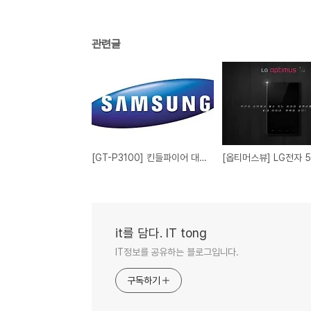
관련글
[GT-P3100] 킨들파이어 대항마, 삼성 태블릿PC GT-P3100, UAProf 확인
it를 담다. IT tong
IT정보를 공유하는 블로그입니다.
구독하기