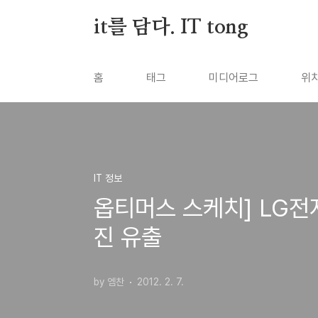
본문 바로가기
it를 담다. IT tong
홈
태그
미디어로그
위
IT 정보
옵티머스 스케치] LG전자
진 유출
by 엠찬
2012. 2. 7.