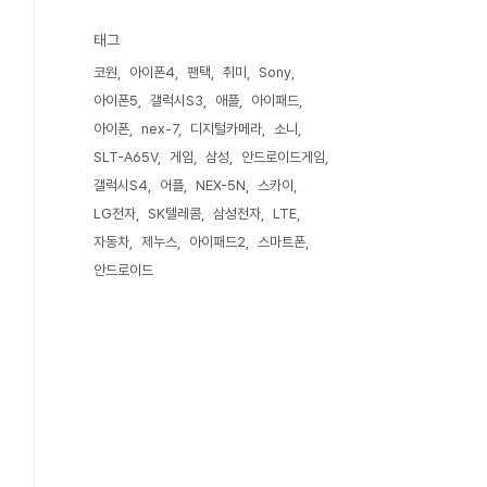
태그
코원
아이폰4
팬택
취미
Sony
아이폰5
갤럭시S3
애플
아이패드
아이폰
nex-7
디지털카메라
소니
SLT-A65V
게임
삼성
안드로이드게임
갤럭시S4
어플
NEX-5N
스카이
LG전자
SK텔레콤
삼성전자
LTE
자동차
제누스
아이패드2
스마트폰
안드로이드