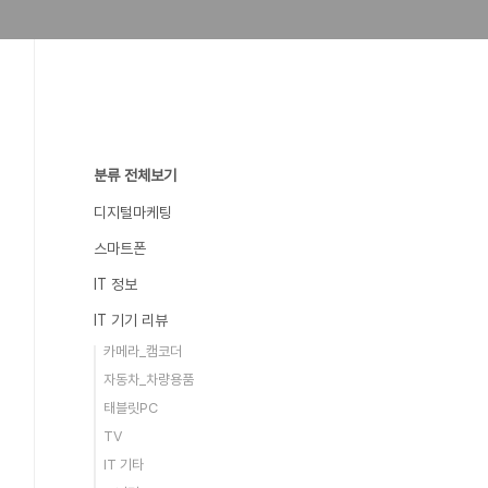
분류 전체보기
디지털마케팅
스마트폰
IT 정보
IT 기기 리뷰
카메라_캠코더
자동차_차량용품
태블릿PC
TV
IT 기타