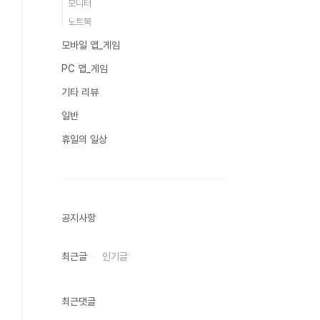
모니터
노트북
모바일 앱_게임
PC 앱_게임
기타 리뷰
일반
휴일의 일상
공지사항
최근글
인기글
최근댓글