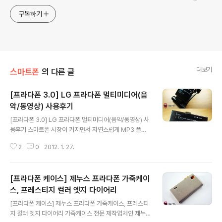
구독하기
더보기
스마트폰
의 다른 글
[프라다폰 3.0] LG 프라다폰 멀티미디어(음
악/동영상) 사용후기
글 내용
[프라다폰 3.0] LG 프라다폰 멀티미디어(음악/동영상) 사
용후기 스마트폰 시장이 커지면서 자연스럽게 MP3 플레
이어와 PMP 시장이 축소되었는데요. 그만큼 최근 출시하
2
0
2012. 1. 27.
는 스마트폰이 기존의 MP3 플레이어와 PMP 만큼의 음질
과 재생능력을 보여주기 때문이겠죠. 이번 포스팅에서는
프라다폰 3.0의 MP3와 동영상 재생능력 등 멀티미디어
[프라다폰 케이스] 제누스 프라다폰 가죽케이
사용후기에 대해서 소개해볼까 합니다. 프라다폰의 UI는
고급스러운 흑백톤으로 되어 있는데요. 이는 음악플레이어
스, 프레스티지 컬러 엣지 다이어리
글 내용
나 동영상플레이어도 동일합니다. 음원의 경우 마이크로S
[프라다폰 케이스] 제누스 프라다폰 가죽케이스, 프레스티
D에 저장해서 옮기거나 메일이나 클라우드 서비스, 음원
지 컬러 엣지 다이어리 가죽케이스 전문 제작업체인 제누
앱을 통해 프라다폰에 저장할 수 있습니다. 저의 경우 5핀