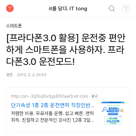
검색하기
it를 담다. IT tong
티스토리
스마트폰
[프라다폰3.0 활용] 운전중 편안
하게 스마트폰을 사용하자. 프라
다폰3.0 운전모드!
엠찬
2012. 2. 2. 01:03
http://xn--2q1bq5iv5gs8fn1aw5rvlr.com
광고
단기속성 1종 2종 운전면허 직장인반
운영.빠른면허취득!
저렴한 비용. 무료셔틀 운행. 쉽고 빠른. 면허
취득. 친절하고 전문적인 강사진 1,2종 3일완
성, 매일자체시험 실시. 저렴한 수강료로 단
기! 면허 취득 가능!