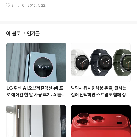
스의 인기시리즈인 컬러엣지 시리즈가 프라다폰용으로도
마이크로USB를 통해 프라다폰과 PC를 연결하고 MP3
3
0
2012. 1. 22.
출시했습니다. 프라다폰3.0의 매력은 고급스러움이 아닌
파일을 직접 저장했습니다. 프라다폰에서 음..
가 생각되는데요. 제누스에서는 프라다폰의 디자인을 최대
한 살려 일체감이 뛰어나도록 프레스티지 컬러 엣지 다이
어리 제품을 출시했습니다. 프라다폰3.0 프레스티지 컬러
엣지 다이어리 케이스는 가죽케이스 뿐만 아니라 지갑으로
이 블로그 인기글
도 활용이 가능한 매력적인 제품인데요. 색상은 라이트골
드&머스타드 색상과 리얼블랙&레드 두가지 색상으로 출
시했습니다. 컬러엣지 다이어리 시리즈는 천연 사피아노
가죽을 사용해 견고하고 내구성이 뛰어납니다. 뿐만 아니
라 스크래치가 덜나기 때문에 디자인/기능면에서 최적의
가죽재질을 채택..
LG 휘센 AI 오브제컬렉션 뷰I 프
갤럭시 워치9 색상 유출, 원하는
로 에어컨 한 달 사용 후기: AI콜드
컬러 선택하면 스트랩도 함께 정해
프리와 AI음성인식이 가져온 변화
진다?