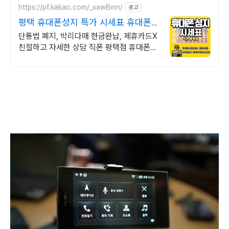
https://pf.kakao.com/_xawBmn/
광고
평택 휴대폰성지 특가 시세표 휴대폰성
지 직폰평택점
단통법 폐지, 박리다매 현금완납, 제휴카드X
친절하고 자세한 상담 직폰 평택점 휴대폰성
지 시세표 매일확인가능