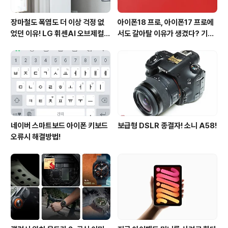
장마철도 폭염도 더 이상 걱정 없
아이폰18 프로, 아이폰17 프로에
었던 이유! LG 휘센AI 오브제컬렉
서도 갈아탈 이유가 생겼다? 기대
션 뷰I 프로 에어컨 AI콜드프리 실
되는 3가지 변화
사용 후기
네이버 스마트보드 아이폰 키보드
보급형 DSLR 종결자! 소니 A58!
오류시 해결방법!