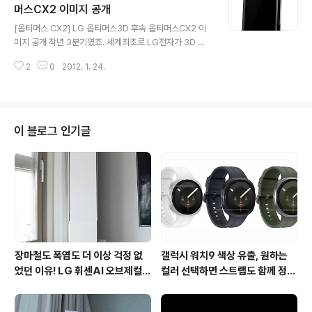
여줍니다. 이것은 iOS5에 탑재된 SIRI 보다 더 많은 것을 갤럭시S2에서는 가
머스CX2 이미지 공개
글 내용
능하다는 것을 강조합니다. 5탄은 4G에 대한 광고입니다. 아이폰4S를 사기 위
[옵티머스 CX2] LG 옵티머스3D 후속 옵티머스CX2 이
해 줄..
미지 공개 작년 3분기였죠. 세계최초로 LG전자가 3D 스
마트폰을 출시했었는데요. LG에서는 옵티머스3D의 후속
2
0
2012. 1. 24.
옵티머스CX2 (옵티머스3D2)를 출시합니다. 옵티머스3
D가 1.0GHz 듀얼코어였다면 옵티머스CX2는 더 빨라진
듀얼 코어 OMAP 1.2GHz 프로세서와 4.3인치 노바디스
플레이 WVGA, 무안경 3D 디스플레이, 듀얼 5 메가픽셀
카메라들, 8GB 내장 메모리, DLNA 호환 WiFi, 블루투스
이 블로그 인기글
3.0, 21Mbps HSPA+, NFC 등을 제공합니다. 옵티머스
3D와 비교한다면 화면크기, 해상도는 유지하지만 AP의
성능이 좋아져 3D 처리속도가 개선되고, 노바디스플레이
를 채택해 밝기에서 변화가 있을 것 같네요. LG전자는 올
해도 ..
장마철도 폭염도 더 이상 걱정 없
갤럭시 워치9 색상 유출, 원하는
었던 이유! LG 휘센AI 오브제컬렉
컬러 선택하면 스트랩도 함께 정해
션 뷰I 프로 에어컨 AI콜드프리 실
진다?
사용 후기