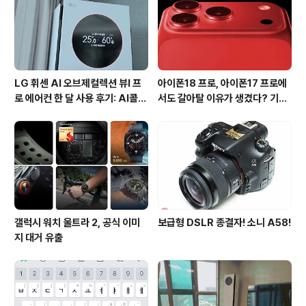
LG 휘센 AI 오브제컬렉션 뷰I 프
아이폰18 프로, 아이폰17 프로에
로 에어컨 한 달 사용 후기: AI콜드
서도 갈아탈 이유가 생겼다? 기대
프리와 AI음성인식이 가져온 변화
되는 3가지 변화
갤럭시 워치 울트라 2, 공식 이미
보급형 DSLR 종결자! 소니 A58!
지 대거 유출