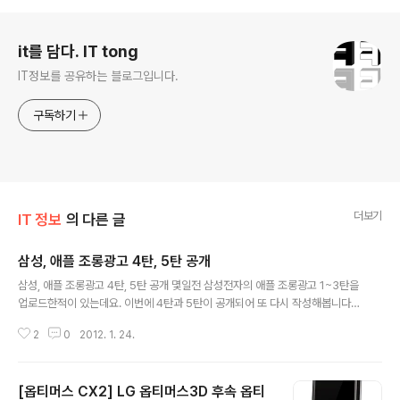
로그 정보
it를 담다. IT tong
IT정보를 공유하는 블로그입니다.
구독하기
더보기
IT 정보
의 다른 글
삼성, 애플 조롱광고 4탄, 5탄 공개
글 내용
삼성, 애플 조롱광고 4탄, 5탄 공개 몇일전 삼성전자의 애플 조롱광고 1~3탄을
업로드한적이 있는데요. 이번에 4탄과 5탄이 공개되어 또 다시 작성해봅니다.
이번에 공개된 광고도 이전과 같이 TV광고로 제작된 것으로 광고를 보시면 삼
2
0
2012. 1. 24.
성이 어떤 기능이 아이폰보다 좋다고 말하는지 알 수 있을 겁니다. 4탄 - 1~3탄
과 같이 아이폰4S를 구매하기 위해 줄을 서 있는 사람들 중에 1명이 문자를 쓰
고 싶지만 손이 시려워 장갑을 사려고 옷집에 들어갑니다. 종업원이 갤럭시S2
[옵티머스 CX2] LG 옵티머스3D 후속 옵티
를 꺼내어 말을 하면 자동으로 음성을 인식해 메세지가 입력이 되는 장면을 보