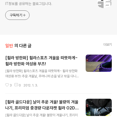
IT정보를 공유하는 블로그입니다.
구독하기
더보기
일반
의 다른 글
[휠라 방한화] 휠라스포츠 겨울을 따뜻하게~
휠라 방한화 여성용 부츠!
글 내용
[휠라 방한화] 휠라스포츠 겨울을 따뜻하게~ 휠라 방한화
여성용 부츠! 추운 겨울날, 주머니에 손을 넣고 밖을 다니다
가 얼음이나 눈길에 미끌어 넘어 진적 없으신가요? 아니면
3
0
2012. 1. 3.
버스정류장이나 길을 걸으면서 발이 시려운적은 없었나
요? 저는 평소에는 괜찮은데 출퇴근길 버스정류장에서 버
스를 기다릴 때 발이 시려 고생한 적이 한두번 있는것 같습
[휠라 골드다운] 날이 추운 겨울! 불량의 겨울
니다. 이런분들에게 기능성 방한화 하나를 소개해드릴까
하는데요. 이번에 소개해드릴 제품은 추운 겨울, 발을 따뜻
나기, 프리미엄 중경량 다운쟈켓 휠라 O2DJ
글 내용
하게 눈길이나 얼음길에서 미끌리지 않도록 J-STEP이 적
T721M
[휠라 골드다운] 날이 추운 겨울! 불량의 겨울나기, 프리미