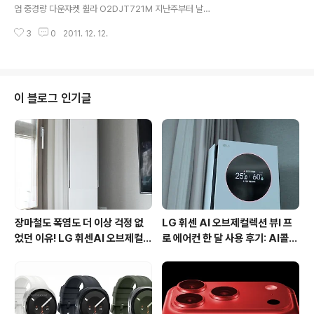
용된 휠라 스포츠의 여성용 방한화입니다. 어머니가 평소
엄 중경량 다운쟈켓 휠라 O2DJT721M 지난주부터 날씨
240mm의 신발을 신어서, 240mm로 신청을 했었는데
가 정말 추워졌죠. 12월 들어 추운 날이 부쩍 자주 있는 것
요. 막상 제품을 받고보니, 겨울의 경우 다소 두꺼운 양말을
3
0
2011. 12. 12.
같습니다. 올해는 휠라 스마트 블로거로 활동하면서 휠라
신기 때문에, 정사이즈 보다는 한치수 ..
스포츠의 중경량 골드다운 쟈켓 O2DJT721M를 체험하
게 되욌습니다. 지난주부터 날이 부쩍 추워졌는데요. 제가
살고 있는 부산은 타 지역에 비해 온도는 낮지 않지만, 바다
바람이 많이 불기 때문에 실제 체감온도는 더 낮은데요. 이
이 블로그 인기글
번에 소개해드릴 프리미엄 중경량 다운쟈켓 휠라 O2DJT
721M은 두툼하지만 가벼운, 엉덩이를 살짝 덮는 길이의
프리미엄 골드다운 쟈켓입니다. 전체적으로 푹신푹신한 거
위/오리털이 꽉 차게 들어있는데요. 팔과 가슴, 목쪽으로 바
람이 들어오지 않도록 설계..
장마철도 폭염도 더 이상 걱정 없
LG 휘센 AI 오브제컬렉션 뷰I 프
었던 이유! LG 휘센AI 오브제컬렉
로 에어컨 한 달 사용 후기: AI콜드
션 뷰I 프로 에어컨 AI콜드프리 실
프리와 AI음성인식이 가져온 변화
사용 후기