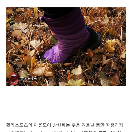
휠라스포츠의 아웃도어 방한화는
추운 겨울날 몸만 따뜻하게