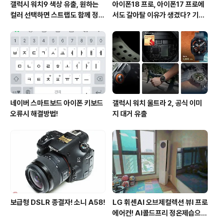
갤럭시 워치9 색상 유출, 원하는
아이폰18 프로, 아이폰17 프로에
컬러 선택하면 스트랩도 함께 정해
서도 갈아탈 이유가 생겼다? 기대
진다?
되는 3가지 변화
네이버 스마트보드 아이폰 키보드
갤럭시 워치 울트라 2, 공식 이미
오류시 해결방법!
지 대거 유출
보급형 DSLR 종결자! 소니 A58!
LG 휘센AI 오브제컬렉션 뷰I 프로
에어컨! AI콜드프리 정온제습으로