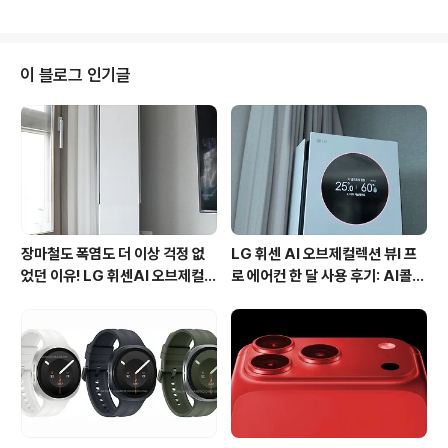
는 게임, 인기 있는 게임이 무엇인지 어디에서 검색해 정보
를 얻으시나요? 이번에는 아이폰/아이팟터치 등에서 무료
게임, 할인게임, 최신게임, 랭킹 등의 게임정보와 공략과 커
뮤니티를 공유할 수 있는 아이폰 게임 추천 어플 터치플레
이 블로그 인기글
이를 소개해볼까 합니다. 터치플레이는 PC나 모바일 페이
지를 통해서도 접속(http://touchplay.co.kr)이 가능합
니다. 그외에도 안드로이드와 애플 iOS용 애플리케이션이
출시되어 있기 때문에 해당OS에 맞는 어플을 마켓이나 앱
스토어에서 무료로 다운받..
장마철도 폭염도 더 이상 걱정 없
LG 휘센 AI 오브제컬렉션 뷰I 프
었던 이유! LG 휘센AI 오브제컬렉
로 에어컨 한 달 사용 후기: AI콜드
션 뷰I 프로 에어컨 AI콜드프리 실
프리와 AI음성인식이 가져온 변화
사용 후기