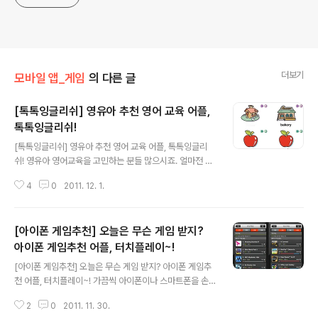
더보기
모바일 앱_게임
의 다른 글
[톡톡잉글리쉬] 영유아 추천 영어 교육 어플,
톡톡잉글리쉬!
글 내용
[톡톡잉글리쉬] 영유아 추천 영어 교육 어플, 톡톡잉글리
쉬! 영유아 영어교육을 고민하는 분들 많으시죠. 얼마전 친
구로 부터 전화 한통을 받았습니다. 애가 말을 하기 시작하
4
0
2011. 12. 1.
면서 한글과 영어공부를 같이 시키려고 하는데, 추천하는
영어교육어플이 없냐는 내용으로 통화를 했는데요. 여러
어플들을 찾아보다가 '톡톡잉글리쉬'를 찾아 다운받았는데
[아이폰 게임추천] 오늘은 무슨 게임 받지?
요. 아기자기한 캐릭터와 인터페이스 구성 등 아이들이 직
접 조작하며 학습하기에 좋게 되어 있어 다운받아 보았습
아이폰 게임추천 어플, 터치플레이~!
글 내용
니다. 톡톡잉글리쉬는 앱스토어를 통해 다운받을 수 있는
[아이폰 게임추천] 오늘은 무슨 게임 받지? 아이폰 게임추
데요. $3.99로 판매되고 있습니다. 톡톡잉글리쉬를 실행
천 어플, 터치플레이~! 가끔씩 아이폰이나 스마트폰을 손
하면 메인화면에 2개의 메뉴가 나타납니다. 1번째 메뉴는
에 쥐고, 오늘은 어떤 어플을 다운받을지 고민해본적 없으
이미지를 통해 기초영어학습을 할 수 있는 poster와 음
2
0
2011. 11. 30.
신가요? 그리고 무료로 다운 받을 수 있는 게임이나 할인하
악/동영상을 통해 영어학습을 할 수 있는 en..