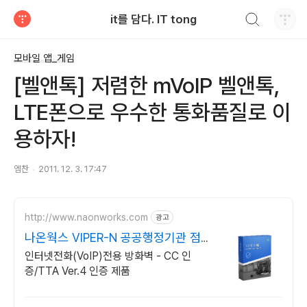
검색하기
it를 담다. IT tong
티스토리
모바일 앱_게임
[벨앤톡] 저렴한 mVoIP 벨앤톡,
LTE폰으로 우수한 통화품질로 이
용하자!
엠찬
2011. 12. 3. 17:47
http://www.naonworks.com
광고
나온웍스 VIPER-N 공공행정기관 점유
율 No.1
인터넷전화(VoIP)전용 방화벽 - CC 인
증/TTA Ver.4 인증 제품