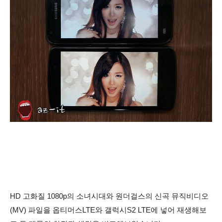
HD 고화질
1080p의
소녀시대와 원더걸스의 신곡
뮤직비디오
(MV
) 파일을 옵티머스LTE와 갤럭시S2 LTE에
넣어 재생해보