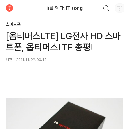
검색하기
it를 담다. IT tong
티스토리
스마트폰
[옵티머스LTE] LG전자 HD 스마
트폰, 옵티머스LTE 총평!
엠찬
2011. 11. 29. 00:43