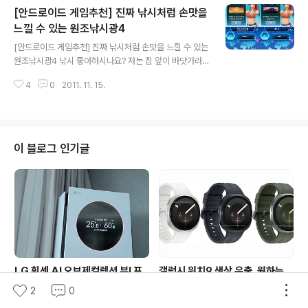
[안드로이드 게임추천] 진짜 낚시처럼 손맛을
구매하면서 안드로이드폰에서 아이폰으로 주소록 옮기는
작업을 해야했는데요. 이와 같이 아이폰->안드로이드폰,
느낄 수 있는 원조낚시광4
글 내용
안드로이드폰->아이폰으로 기기를 바꾸면서 전화번호부
[안드로이드 게임추천] 진짜 낚시처럼 손맛을 느낄 수 있는
를 옮기는 분들에게 좋은 팁이 있어 소개합니다. 안드로이
원조낚시광4 낚시 좋아하시나요? 저는 집 앞이 바닷가라
드의 경우에는 구글 계정을 연동하면 자동으로 구글 주소
서 어릴적부터 줄낚시나 장대를 가지고 낚시를 했었는데
록과 내 스마트폰 주소록이 동기화하는데, 주소록의 경우
4
0
2011. 11. 15.
요. 그래서인지 피쳐폰시절부터 낚시게임이 있으면 다운받
는 한곳보다는 안전한 곳에 별도로 백업해 두는게 ..
아서 즐기곤 했었습니다. 이번에 소개해드릴 안드로이드
게임은 피쳐폰 시절부터 유명했던 낚시게임이죠. 원조낚시
광4를 소개해드릴까 합니다. 4번째 시리즈인 만큼 앞선 1,
2, 3 버전에 비해 더욱 커진 스케일과 화려하고 뛰어난 그
이 블로그 인기글
래픽이 일품인데요. 단순히 눈에 보이는 것 뿐만 아니라 기
존 시리즈의 뛰어넘는 조작감과 퀘스트, 코스튬이 업그레
이드되었습니다. 원조낚시광4는 티스토어에서 5천원에 다
운받을 수 있었습니다. 메뉴는 게임시작, 도감열람, 게임설
명, 환경설정, 이벤트 5개의 메뉴로 구성되어..
LG 휘센 AI 오브제컬렉션 뷰I 프
갤럭시 워치9 색상 유출, 원하는
로 에어컨 한 달 사용 후기: AI콜드
컬러 선택하면 스트랩도 함께 정해
2
0
프리와 AI음성인식이 가져온 변화
진다?