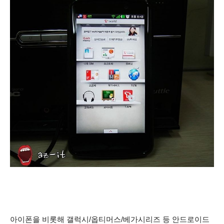
아이폰을 비롯해 갤럭시/옵티머스/베가시리즈 등 안드로이드