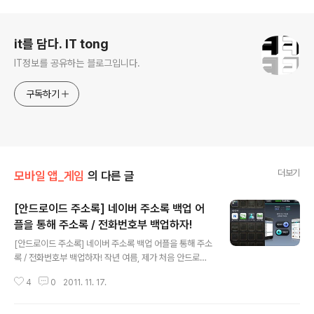
로그 정보
it를 담다. IT tong
IT정보를 공유하는 블로그입니다.
구독하기
더보기
모바일 앱_게임
의 다른 글
[안드로이드 주소록] 네이버 주소록 백업 어
플을 통해 주소록 / 전화번호부 백업하자!
글 내용
[안드로이드 주소록] 네이버 주소록 백업 어플을 통해 주소
록 / 전화번호부 백업하자! 작년 여름, 제가 처음 안드로이
드 스마트폰을 사용할 때, 피쳐폰에 있던 200여명의 주소
4
0
2011. 11. 17.
록을 옮기기란 쉽지 않은 일이었습니다. 당시 구글 주소록
양식 파일을 다운받아서 엑셀/csv 파일로 변환해서 업로
드해서 주소록을 옮겼었습니다. 하지만, 또 다시 아이폰을