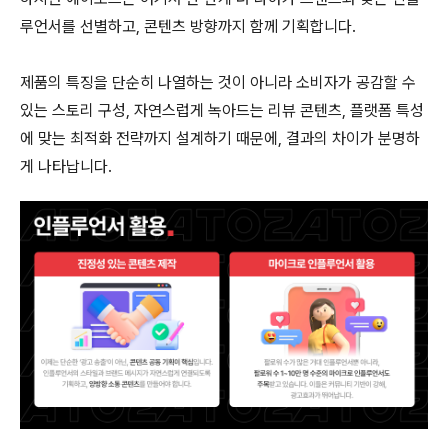
루언서를 선별하고, 콘텐츠 방향까지 함께 기획합니다.
제품의 특징을 단순히 나열하는 것이 아니라 소비자가 공감할 수
있는 스토리 구성, 자연스럽게 녹아드는 리뷰 콘텐츠, 플랫폼 특성
에 맞는 최적화 전략까지 설계하기 때문에, 결과의 차이가 분명하
게 나타납니다.