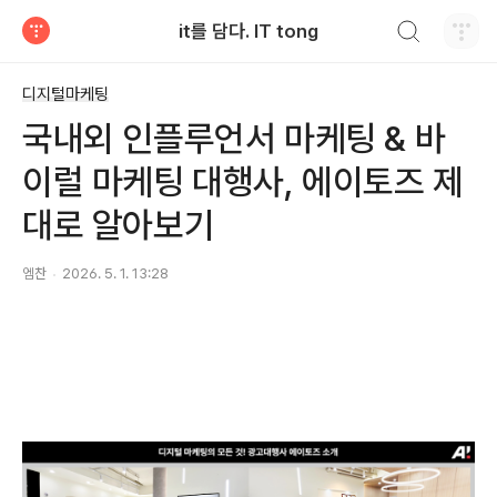
검색하기
it를 담다. IT tong
티스토리
디지털마케팅
국내외 인플루언서 마케팅 & 바
이럴 마케팅 대행사, 에이토즈 제
대로 알아보기
엠찬
2026. 5. 1. 13:28