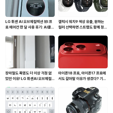
고자 하는 메시지를 소비자의 언어로 풀어내는 ..
LG 휘센 AI 오브제컬렉션 뷰I 프
갤럭시 워치9 색상 유출, 원하는
로 에어컨 한 달 사용 후기: AI콜드
컬러 선택하면 스트랩도 함께 정해
프리와 AI음성인식이 가져온 변화
진다?
장마철도 폭염도 더 이상 걱정 없
아이폰18 프로, 아이폰17 프로에
었던 이유! LG 휘센AI 오브제컬렉
서도 갈아탈 이유가 생겼다? 기대
션 뷰I 프로 에어컨 AI콜드프리 실
되는 3가지 변화
사용 후기