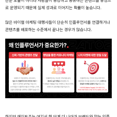
단순 노출이 아니라 사람들이 공감하고 공유하는 콘텐츠를 중심으
로 운영되기 때문에 실제 성과로 이어지는 확률이 높습니다.
많은 바이럴 마케팅 대행사들이 단순히 인플루언서를 연결하거나
콘텐츠를 배포하는 수준에서 끝나는 경우가 많습니다.
하지만 에이토즈는 여기서 한 단계 더 나아가 브랜드와 맞는 인플