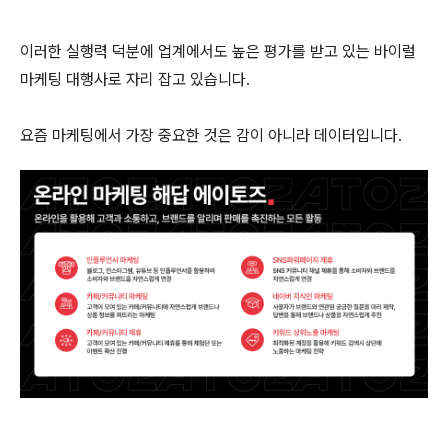
이러한 실행력 덕분에 업계에서도 높은 평가를 받고 있는 바이럴
마케팅 대행사로 자리 잡고 있습니다.
요즘 마케팅에서 가장 중요한 것은 감이 아니라 데이터입니다.