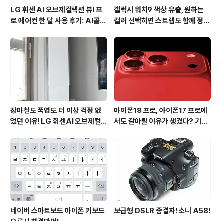
LG 휘센 AI 오브제컬렉션 뷰I 프
갤럭시 워치9 색상 유출, 원하는
로 에어컨 한 달 사용 후기: AI콜드
컬러 선택하면 스트랩도 함께 정해
프리와 AI음성인식이 가져온 변화
진다?
장마철도 폭염도 더 이상 걱정 없
아이폰18 프로, 아이폰17 프로에
었던 이유! LG 휘센AI 오브제컬렉
서도 갈아탈 이유가 생겼다? 기대
션 뷰I 프로 에어컨 AI콜드프리 실
되는 3가지 변화
사용 후기
네이버 스마트보드 아이폰 키보드
보급형 DSLR 종결자! 소니 A58!