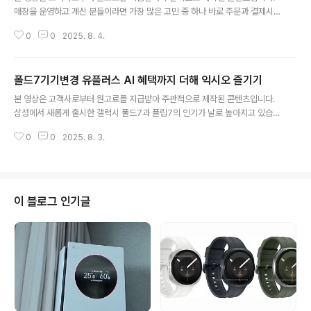
매장을 운영하고 계신 분들이라면 가장 많은 고민 중 하나 바로 주문과 결제시
스템이 아닐까 싶습니다. 손님을 응대하면서 주문을 일일이 받고 계산까지 진행
0
0
2025. 8. 4.
하려면 그만큼 비용과 시간이 모두 들어가기 때문인데요, 카드 단말기 KCP PO
S+ 터미널 더 블랙 하나로 한달 만원이 조금 넘는 비용으로 혼자서 충분히 처리
가능하다고 하니 대박 소리가 절로 나올 정도입니다. KCP POS+ 터미널 더 블
폴드7기기변경 유플러스 AI 혜택까지 더해 익시오 즐기기
랙은 앱과 연동해 사용할 전용 단말기를 최초 1회 구입하면 평생 추가 비용 없이
글 내용
무료로 포스와 키오스크 앱을 사용할 수 있는 서비스입니다. 기존에 포스기와
본 영상은 고객사로부터 원고료를 지급받아 주관적으로 제작된 콘텐츠입니다.
키오스크의 경우 기계를 꼭 구매하거나 월렌탈 형식으로 매월 비용이 지불해야
삼성에서 새롭게 출시한 갤럭시 폴드7과 플립7의 인기가 날로 높아지고 있습니
하는 부담..
다. 많은 분들이 폴드7기기변경을 고민할 정도로 디바이스 외형부터 기능까지
0
0
2025. 8. 3.
잘빠졌다는 소리가 나올 정도인데요, 특히 유플러스에서 제공하는 AI 구독 서비
스를 더하면 남부럽지 않은 스마트한 활용이 가능합니다. 폴드7 또는 플립7 기
기변경이나 번호를 이동시 유플러스를 선택하면 받을 수 있는 혜택부터 살펴보
겠습니다. 먼저 5G 프리미어플러스 이상 요금제를 선택한 분들에게는 갤럭시
워치 8을 무료로 제공하고 유독 Pick AI 혜택으로 라이너와 캔바 6개월 무료
이 블로그 인기글
혜택을 받을 수 있어 많은 분들이 선택 중입니다. 갤럭시 폴드7기기변경이나 번
호이동 시 유플러스를 ..