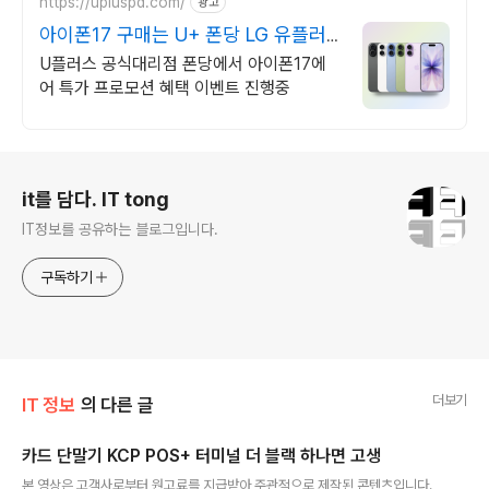
https://upluspd.com/
광고
아이폰17 구매는 U+ 폰당 LG 유플러
스 공식인증대리점
U플러스 공식대리점 폰당에서 아이폰17에
어 특가 프로모션 혜택 이벤트 진행중
로그 정보
it를 담다. IT tong
IT정보를 공유하는 블로그입니다.
구독하기
더보기
IT 정보
의 다른 글
카드 단말기 KCP POS+ 터미널 더 블랙 하나면 고생
글 내용
본 영상은 고객사로부터 원고료를 지급받아 주관적으로 제작된 콘텐츠입니다.