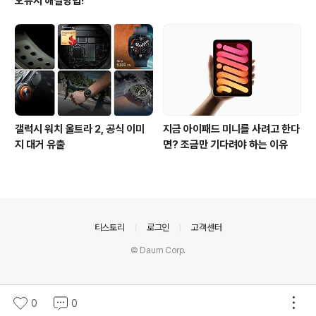
오류시 해결방법!
갤럭시 워치 울트라 2, 공식 이미
지금 아이패드 미니를 사려고 한다
지 대거 유출
면? 조금만 기다려야 하는 이유
의안내
티스토리
로그인
고객센터
© Daum Corp.
0
0