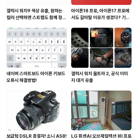
갤럭시 워치9 색상 유출, 원하는
아이폰18 프로, 아이폰17 프로에
컬러 선택하면 스트랩도 함께 정해
서도 갈아탈 이유가 생겼다? 기대
진다?
되는 3가지 변화
네이버 스마트보드 아이폰 키보드
갤럭시 워치 울트라 2, 공식 이미
오류시 해결방법!
지 대거 유출
보급형 DSLR 종결자! 소니 A58!
LG 휘센AI 오브제컬렉션 뷰I 프로