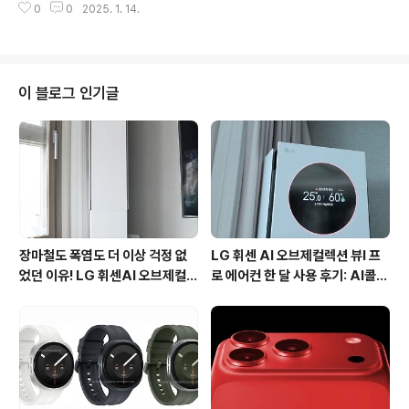
하도록 하는 기능으로 자연스러운 대화로 완성되는 AI라고
0
0
2025. 1. 14.
번 이벤트는 유플투쁠 이달의 운세에 참여한 인원 중 추첨
생각하면 이해하기 쉽습니다.갤럭시 AI가..
을 통해 선물을 지급한다고 하는데요, 놓치면 아쉬운 이벤
트인 만큼 상세하게 정리해 보았습니다. 유플투쁠 이달의
운세 이벤트는 제시된 키워드를 검색하고 화면을 캡처해
응모 폼으로 캡처를 인증하면 추첨을 통해 경품을 받을 수
이 블로그 인기글
있는 방법으로 진행됩니다. 제시된 키워드는 유플투쁠 / 유
쓰 / 유플러스멤버십유플투쁠 / 유플러스멤버십 / 유플멤버
십 / U+장기고객 총 6개인데요, 검색시간이 보이도록 캡
처해 응모폼으로 인증하면 참여가 완료됩니다. 무엇보다
통신사 상관없이 누구나 참여할 수..
장마철도 폭염도 더 이상 걱정 없
LG 휘센 AI 오브제컬렉션 뷰I 프
었던 이유! LG 휘센AI 오브제컬렉
로 에어컨 한 달 사용 후기: AI콜드
션 뷰I 프로 에어컨 AI콜드프리 실
프리와 AI음성인식이 가져온 변화
사용 후기