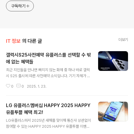
구독하기
더보기
IT 정보
의 다른 글
갤럭시S25사전예약 유플러스를 선택할 수 밖
에 없는 혜택들
글 내용
최근 지인들을 만나면 빠지지 않는 화제 중 하나 바로 갤럭
시 S25 출시에 따른 사전예약 소식입니다. 기기 자체가 가
지고 있는 매력도 있지만, 매해 추가되는 새로운 기능들을
0
0
2025. 1. 23.
그냥 지나칠 수 없을 정도입니다. 올해는 스마트폰을 바꿀
생각이 있어 사전예약에 참여하려는데요, 여러 혜택 중에
서도 유플러스에서 제공하는 혜택이 가장 좋아보이는터라
LG 유플러스멤버십 HAPPY 2025 HAPPY
공유해 볼까 합니다. 갤럭시 S25의 경우 디자인도 달라지
고 기능들도 업그레이드된 점이 가장 큰 특징입니다. 그중
유플투쁠 혜택 최고!
글 내용
에서도 구글 제미나이와 연계해 사용 가능한 크로스 앱 액
LG유플러스에서 2025년 새해를 맞이해 통신사 상관없이
션은 이용자의 편리함을 한층 올려주고 있어 기대하는 중
참여할 수 있는 HAPPY 2025 HAPPY 유플투쁠 이벤트
입니다. 구글앱과 갤럭시 기본앱이 한 문장으로 사용 가능
가 진행되고 있어 화제입니다. 1월 31일까지 진행되는 이