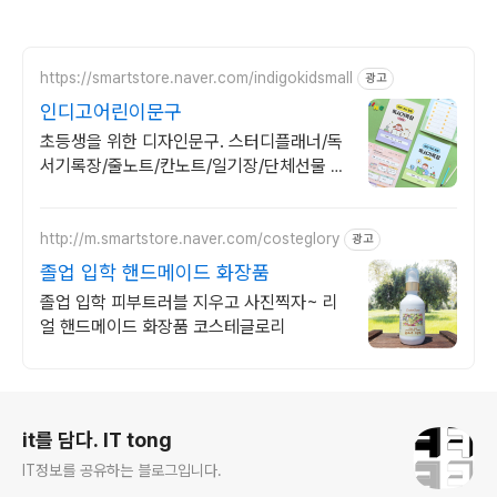
https://smartstore.naver.com/indigokidsmall
광고
인디고어린이문구
초등생을 위한 디자인문구. 스터디플래너/독
서기록장/줄노트/칸노트/일기장/단체선물 어
린이 초등 노트 제작 전문 브랜드
http://m.smartstore.naver.com/costeglory
광고
졸업 입학 핸드메이드 화장품
졸업 입학 피부트러블 지우고 사진찍자~ 리
얼 핸드메이드 화장품 코스테글로리
로그 정보
it를 담다. IT tong
IT정보를 공유하는 블로그입니다.