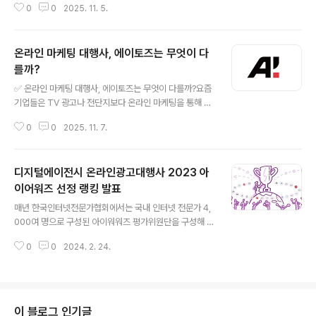
0
0
2025. 11. 5.
기업인데요. A부터 Z까지라는 뜻처럼 브랜드의 시작부터
성장, 그리고 확장까지 모든 과정을 함께 설계하고 실행하
는 토털 마케팅 솔루션 기업으로 자리 잡았습니다. 에이토
온라인 마케팅 대행사, 에이토즈는 무엇이 다
즈는 단순히 광고를 집행하는 회사를 넘어, 데이터 분석과
크리에이티브 전략이 결합된 마케팅 파트너입니다.온라인
를까?
글 내용
시장의 흐름을 빠르게 읽고, 트렌드를 반영한 콘텐츠 기획
✅ 온라인 마케팅 대행사, 에이토즈는 무엇이 다를까?요즘
과 브랜딩 전략으로 기업과 브랜드가 한 단계 더 성장할 수
기업들은 TV 광고나 전단지보다 온라인 마케팅을 통해 더
있도록 돕습니다. 통합 디지털 마케팅 전략 에이토즈는 플
많은 고객을 만나고 있습니다. 하지만 온라인 채널은 워낙
랫폼별 특성과 소비자 행동 패턴을 기반으로 정확한 타겟
0
0
2025. 11. 7.
다양하고 변화 속도도 빠르다 보니, 내부 인력만으로 모든
팅과 효율적인 광고 전략을 제시합니다. ▶검색엔..
영역을 관리하기가 쉽지 않습니다. 그래서 많은 기업이 전
문성을 갖춘 온라인 마케팅 대행사를 찾고 있는데, 그중 눈
디지털에이전시 온라인광고대행사 2023 아
에 띄는 곳이 바로 **에이토즈(Atoz)**입니다.✅ 온라인
마케팅 대행사 에이토즈 소개에이토즈는 기업의 브랜드와
이어워즈 선정 랭킹 발표
글 내용
제품이 온라인에서 더 많은 고객에게 도달하고, 실제 매출
매년 한국인터넷전문가협회에서는 국내 인터넷 전문가 4,
로 연결될 수 있도록 디지털 마케팅 전략을 기획하고 운영
000여 명으로 구성된 아이워워즈 평가위원단을 구성해 혁
하는 전문 대행사입니다.단순히 광고비만 집행하는 곳이
신적인 인터넷 서비스들을 선정 및 시상을 하고 있습니다.
아니라,✔ 어떤 고객에게✔ 어떤 채널에서✔ 어떤 방식으
0
0
2024. 2. 24.
2023년에도 디지털에이전시와 온라인광고대행사등 아이
로노출될 때 가장 효과적인지를 분석해..
어워즈를 선정하고 발표해 이목을 집중시키고 있습니다.
아이어워즈 시상식은 한국인터넷전문가협회와 아이어워즈
위원회가 주관으로 대한민국 인터넷 혁신대상 시상식으로
웹어워드코리아’, ‘스마트앱어워드’, ‘소셜아이어워드’, ‘인
이 블로그 인기글