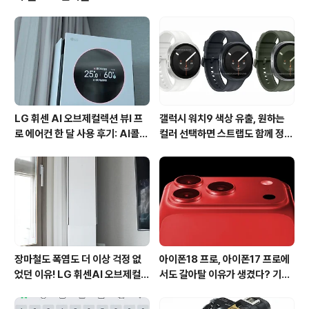
터넷에코어워드’ 총 4개의 행사를 통칭하여 한자리에서 시
상을 진행하게 됩니다. 베스트 디지털에이전시의 경우 국
내를 대표하는 국내를 대표하는 웹사이트, 스마트앱, 소셜
미디어 분야 디지털에이전시들 중에서 아이어워즈 시상식
수상실적을 바탕으로 한국인터넷전문가협회와 아이어워즈
위원회가..
LG 휘센 AI 오브제컬렉션 뷰I 프
갤럭시 워치9 색상 유출, 원하는
로 에어컨 한 달 사용 후기: AI콜드
컬러 선택하면 스트랩도 함께 정해
프리와 AI음성인식이 가져온 변화
진다?
장마철도 폭염도 더 이상 걱정 없
아이폰18 프로, 아이폰17 프로에
었던 이유! LG 휘센AI 오브제컬렉
서도 갈아탈 이유가 생겼다? 기대
션 뷰I 프로 에어컨 AI콜드프리 실
되는 3가지 변화
사용 후기