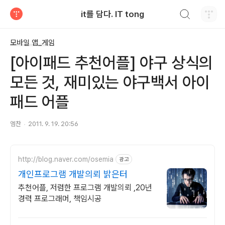
검색하기
it를 담다. IT tong
티스토리
모바일 앱_게임
[아이패드 추천어플] 야구 상식의
모든 것, 재미있는 야구백서 아이
패드 어플
엠찬
2011. 9. 19. 20:56
http://blog.naver.com/osemia
광고
개인프로그램 개발의뢰 밝은터
추천어플, 저렴한 프로그램 개발의뢰 ,20년
경력 프로그래머, 책임시공