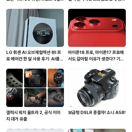
션 뷰I 프로 에어컨 AI콜드프리 실
진다?
사용 후기
LG 휘센 AI 오브제컬렉션 뷰I 프
아이폰18 프로, 아이폰17 프로에
로 에어컨 한 달 사용 후기: AI콜드
서도 갈아탈 이유가 생겼다? 기대
프리와 AI음성인식이 가져온 변화
되는 3가지 변화
갤럭시 워치 울트라 2, 공식 이미
보급형 DSLR 종결자! 소니 A58!
지 대거 유출