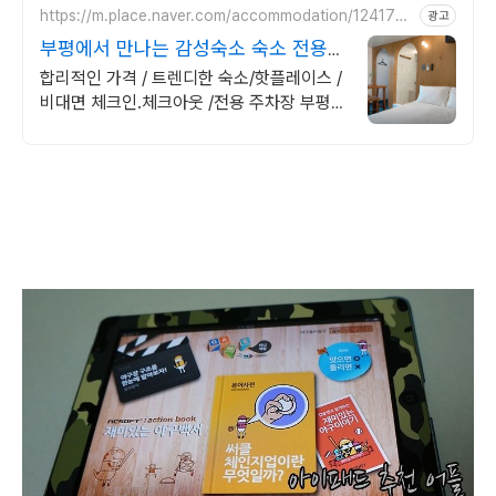
https://m.place.naver.com/accommodation/1241756
광고
385
부평에서 만나는 감성숙소 숙소 전용
주차장 완비
합리적인 가격 / 트렌디한 숙소/핫플레이스 /
비대면 체크인.체크아웃 /전용 주차장 부평
의 새로운 핫플레이스, 그리다부평에서 특별
한 추억을 만들어보세요!