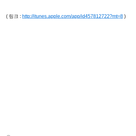
( 링크 :
http://itunes.apple.com/app/id457812722?mt=8
)
(새창열림)