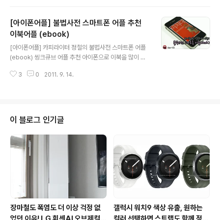
고 있는 인기게임이죠. 저도 제노니아 시리즈를 피쳐폰에
서 몇차례 다운받아 즐겨본적이 있는데요. 드디어 스마트
[아이폰어플] 불법사전 스마트폰 어플 추천
폰용(안드로이드)으로 출시했습니다. 게임빌에서는 모바일
RPG 최신작이면서, 최초 스마트폰 버전인 제노니아4를 S
이북어플 (ebook)
글 내용
K텔레콤의 어플마켓인 T스토어를 통해 14일 선보였습니
[아이폰어플] 카피라이터 정철의 불법사전 스마트폰 어플
다. 제노니아4의 용량은 30Mb로 가격은 5000원에 판매
(ebook) 씽크큐브 어플 추천 아이폰으로 이북을 많이 읽
되고 있습니다. 5000원이 결코 작은 돈은 아니지만, 제노
으시나요? 저는 글이 많은 이북보다는 모션과 사운드, 그림
니아4의 게임스토리와 그래픽, 특화 스킬, 방대한 맵과 컨
3
0
2011. 9. 14.
이 많은 이북을 구매해서 자주 읽는 편입니다. 오늘 소개하
텐츠, 완성도 등을 모두 고려한다면 결코 아..
고자 하는 책은 '불법사전'이라는 이북입니다. 저자는 27
년간 카피라이터로 활동한 정철이라는 분인데 85년부터
지금까지 이름만 대면 다 알만한 광고 카피를 많이 썼던 분
입니다. 네이버에서는 뇌진탕이라는 블로그를 운영하는 파
이 블로그 인기글
워블로거로 유명한 분이기도 합니다. 불법사전은 앱스토어
를 통해 $1.99에 판매되고 있는데요. 불법사전을 한마디로
표현하라고 한다면, 기존의 고정관념과 다른, 발상 전환의
교과서와 같은 책이라고 소개하고 싶습니다. 여기서 말하
는 불법이란 평범, 일상적인 생각을 거..
장마철도 폭염도 더 이상 걱정 없
갤럭시 워치9 색상 유출, 원하는
었던 이유! LG 휘센AI 오브제컬렉
컬러 선택하면 스트랩도 함께 정해