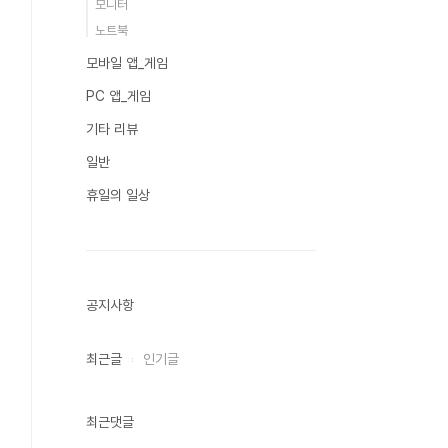
모니터
노트북
모바일 앱_게임
PC 앱_게임
기타 리뷰
일반
휴일의 일상
공지사항
최근글
인기글
최근댓글