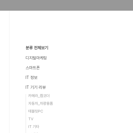
분류 전체보기
디지털마케팅
스마트폰
IT 정보
IT 기기 리뷰
카메라_캠코더
자동차_차량용품
태블릿PC
TV
IT 기타