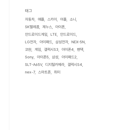
태그
자동차
애플
스카이
어플
소니
SK텔레콤
제누스
아이폰
안드로이드게임
LTE
안드로이드
LG전자
아이패드
삼성전자
NEX-5N
코원
게임
갤럭시S3
아이폰4
팬택
Sony
아이폰5
삼성
아이패드2
SLT-A65V
디지털카메라
갤럭시S4
nex-7
스마트폰
취미