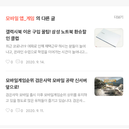
더보기
모바일 앱_게임
의 다른 글
갤럭시북 이온 구입 꿀팁! 삼성 노트북 환승할
인 클럽
글 내용
최근 코로나19 여파로 인해 재택근무 하시는 분들이 늘어
나고, 온라인 수업으로 학업을 이어가는 시간이 늘어나고
있습니다. 이에 따라 언제 어디서든 원하는 작업을 할 수 있
0
0
2020. 9. 14.
는 노트북에 대한 필요성 역시 지속적을 올라가고 있는데
요, 디자인부터 성능에 이르기까지 만족스러운 갤럭시북
이온을 선택하는 분들이 늘어나고 있는 추세입니다. 갤럭
모바일게임순위 검은사막 모바일 공략 신서버
시북 이온이 가지고 있는 장점들을 나열한다면 끝이 없을
것 같습니다. 그 중에서도 디자이과 무게는 최강이라고 해
앞으로!
글 내용
도 과언이 아닐 정도인데요, 심플하면서도 세련된 디자인
검은사막 모바일 출시 이후 모바일게임순위 상위를 유지하
은 기본 1.2kg의 무게는 노트북이 가지고 있는 휴대성에
고 있을 정도로 많은 유저들이 즐기고 있습니다. 검은사막
있어 부담이 전혀 없을 정도입니다. 터치패드의 경우 무선
모바일이 가지고 있는 기본적인 재미를 바탕으로 지속적인
충전 기능이 탑재되어 있어 필요한 경우 스마트폰과 무선
0
0
2020. 9. 11.
업데이트와 신규서버 증설까지 다방면으로 관리를 하고 있
이어폰등 무선 충전이 가능한 기기를 손쉽게 충..
기 때문이 아닐까 싶은데요, 최근에는 신규서버 무라카와
대양 컨텐츠가 업데이트 되어 유저들의 큰 호응을 얻고 있