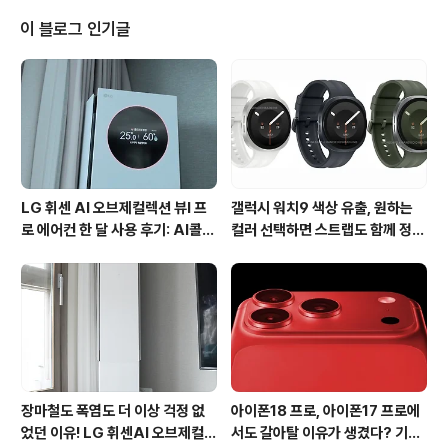
습니다. 기존 서버에서 플레이를 즐기다 휴식기를 가진 필
자도 이번 신규 서버 무라카 소식을 접하고 서둘러 접속 직
이 블로그 인기글
업부터 새롭게 선택하여 시작해보았습니다. 직업의 경우
계승된 상태로 생성되거나, 전직 이전 상태로 구성되어 있
는데요, 워낙 각각의 특성을 가지고 있는 직업들인터라 이
미 경험했음에도 불구하고 제법 시간이 걸렸습니다. 신규
서버를 선택한 가장 큰 이유는 시작 시점이 동일하다..
LG 휘센 AI 오브제컬렉션 뷰I 프
갤럭시 워치9 색상 유출, 원하는
로 에어컨 한 달 사용 후기: AI콜드
컬러 선택하면 스트랩도 함께 정해
프리와 AI음성인식이 가져온 변화
진다?
장마철도 폭염도 더 이상 걱정 없
아이폰18 프로, 아이폰17 프로에
었던 이유! LG 휘센AI 오브제컬렉
서도 갈아탈 이유가 생겼다? 기대