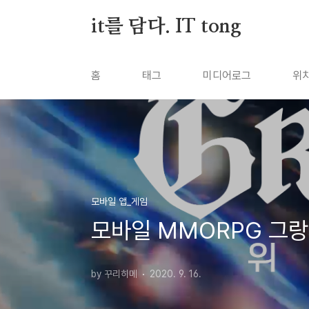
본문 바로가기
it를 담다. IT tong
홈
태그
미디어로그
위
모바일 앱_게임
모바일 MMORPG 그랑
by 꾸리히메
2020. 9. 16.