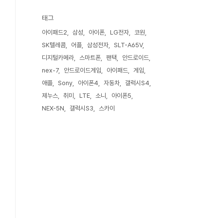
태그
아이패드2
삼성
아이폰
LG전자
코원
SK텔레콤
어플
삼성전자
SLT-A65V
디지털카메라
스마트폰
팬택
안드로이드
nex-7
안드로이드게임
아이패드
게임
애플
Sony
아이폰4
자동차
갤럭시S4
제누스
취미
LTE
소니
아이폰5
NEX-5N
갤럭시S3
스카이