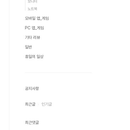
모니터
노트북
모바일 앱_게임
PC 앱_게임
기타 리뷰
일반
휴일의 일상
공지사항
최근글
인기글
최근댓글