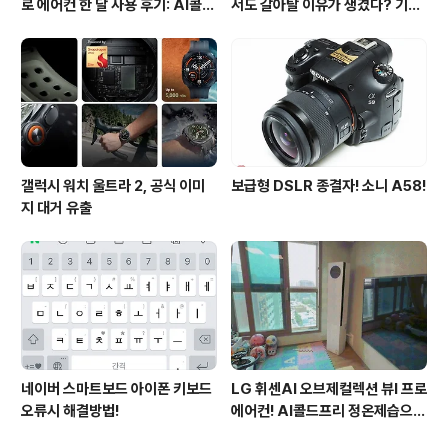
로 에어컨 한 달 사용 후기: AI콜드
서도 갈아탈 이유가 생겼다? 기대
프리와 AI음성인식이 가져온 변화
되는 3가지 변화
갤럭시 워치 울트라 2, 공식 이미
보급형 DSLR 종결자! 소니 A58!
지 대거 유출
네이버 스마트보드 아이폰 키보드
LG 휘센AI 오브제컬렉션 뷰I 프로
오류시 해결방법!
에어컨! AI콜드프리 정온제습으로
쾌적해진 여름