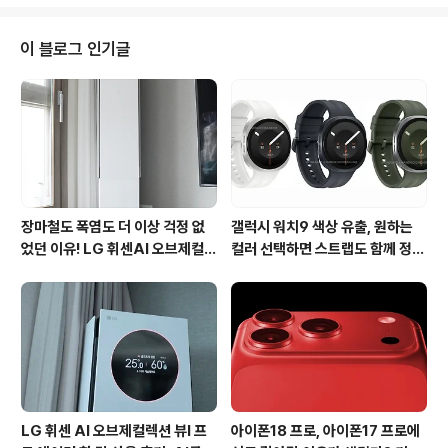
은 오히려 상반기 출시되었던 갤럭시 S7 시리즈와 애플의
아이폰7 시리즈의 높은 판매로 이어져 다소 싱거운 승부가
펼쳐졌었죠. 2017년 스마트폰 시장은 작년과 마찬가지로
이 블로그 인기글
한편으로는 스펙경쟁, 한쪽으로는 가격경쟁으로 스마트폰
제조사들은 고성능 스마트폰과 가성비가 좋은 중저가폰을
통해 다시 한번 제 2의 도약을 향해 경쟁할 것으로 보입니
다. 가장 기대되는 플래그십 스마트폰은 삼성전자의 갤럭
시 S8입니다. 갤럭시 S시리즈는..
장마철도 폭염도 더 이상 걱정 없
갤럭시 워치9 색상 유출, 원하는
었던 이유! LG 휘센AI 오브제컬렉
컬러 선택하면 스트랩도 함께 정해
션 뷰I 프로 에어컨 AI콜드프리 실
진다?
사용 후기
LG 휘센 AI 오브제컬렉션 뷰I 프
아이폰18 프로, 아이폰17 프로에