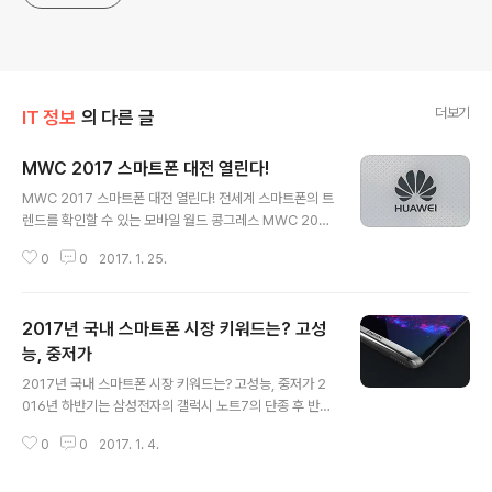
더보기
IT 정보
의 다른 글
MWC 2017 스마트폰 대전 열린다!
글 내용
MWC 2017 스마트폰 대전 열린다! 전세계 스마트폰의 트
렌드를 확인할 수 있는 모바일 월드 콩그레스 MWC 2017
의 개막이 이제 약 한달 가량 앞두고 있습니다. 올해 MWC
0
0
2017. 1. 25.
2017에도 LG전자, 소니, 화웨이, 레노버, 샤오미 등 국내
외 스마트폰 제조사들의 다양한 신제품들이 선보일 예정인
데요. 한가지 아쉬운 점이 있다면 그동안 MWC를 통해 갤
2017년 국내 스마트폰 시장 키워드는? 고성
럭시 S 시리즈의 신제품을 선보여 왔던 삼성전자의 신제품
갤럭시S8은 만나볼 수 없다는 것입니다. 삼성전자는 갤럭
능, 중저가
글 내용
시 노트7의 발화 이슈로 인해 갤럭시 S8의 공개를 3월, 출
2017년 국내 스마트폰 시장 키워드는? 고성능, 중저가 2
시를 4월로 연기하면서 이번 MWC 2017에서는 티저 영
016년 하반기는 삼성전자의 갤럭시 노트7의 단종 후 반전
상만 공개하는 수준으로 그칠 것으로 보입니다. 세계 1위
을 노린 LG전자의 V20, 한동안 보기 힘들었던 소니 엑스
스마트폰 제조사인 삼성전자의 신제품이 빠진 MWC 201
0
0
2017. 1. 4.
페리아, 화웨이, 블랙베리 등 해외 브랜드들의 국내 재출시
7에서는 경쟁사들..
등 많은 이슈가 있었습니다. 하지만 갤럭시 노트7의 단종