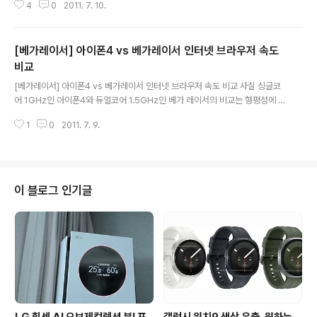
4
0
2011. 7. 10.
에서 볼 수 없도록 사생활 보호기능이 있는 필름을 사서 부
착한 적이 있습니다. 필름의 단점은 밝은 곳, 어두운 곳 등
사용할 때 불편한 점들이 많았던 기억이 납니다. 최근 출시
[베가레이서] 아이폰4 vs 베가레이서 인터넷 브라우저 속도
하는 스마트폰의 경우 액정이 더욱 커져서 버스나 지하철
에서 폰을 쓸 때 꼭 옆에서 쳐다 보는 분들 때문에 사생활이
비교
글 내용
노출되는 경우가 더욱 많아졌는데요. 베가 레이서는 시크
[베가레이서] 아이폰4 vs 베가레이서 인터넷 브라우저 속도 비교 사실 싱글코
릿뷰 LCD라는 기능을 통해 4.3인치 디스플레이에 특정
어 1GHz인 아이폰4와 듀얼코어 1.5GHz인 베가 레이서의 비교는 형평성에 맞
패턴을 겹치게 보여줘 정면에서 화면을 보는 사람 이외에
지 않습니다. 하지만 제가 촬영시 가지고 있던 폰이 아이폰4와 베가레이서 뿐이
내 폰의 내용물을 볼 수 없도록 하는 기능입니다. 주변 사람
1
0
2011. 7. 9.
라 두개만 찍어보았습니다. 아이폰4는 어도비 플래시를 지원하지 않고, 베가 레
이 내 휴대폰 화면을 보는 ..
이서의 경우 플래시를 지원하는데요. 베가 레이서는 플래시 플러그인을 실행하
는 상태로 설정하고 촬영해보았습니다. WIFI 환경으로 기록/임시저장 파일을
모두 지우고 촬영했는데요. 속도는 베가레이서가 더욱 빠르네요. - 베가 레이서,
아이폰4 인터넷 브라우저 비교 - 베가레이서 인터넷브라우저 조작영상
이 블로그 인기글
LG 휘센 AI 오브제컬렉션 뷰I 프
갤럭시 워치9 색상 유출, 원하는