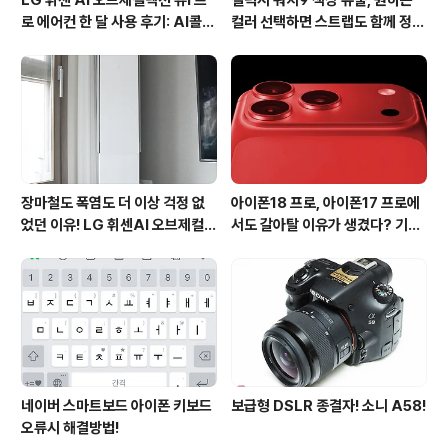
로 에어컨 한 달 사용 후기: AI콜드
컬러 선택하면 스트랩도 함께 정해
프리와 AI음성인식이 가져온 변화
진다?
장마철도 폭염도 더 이상 걱정 없
아이폰18 프로, 아이폰17 프로에
었던 이유! LG 휘센AI 오브제컬렉
서도 갈아탈 이유가 생겼다? 기대
션 뷰I 프로 에어컨 AI콜드프리 실
되는 3가지 변화
사용 후기
네이버 스마트보드 아이폰 키보드
보급형 DSLR 종결자! 소니 A58!
오류시 해결방법!