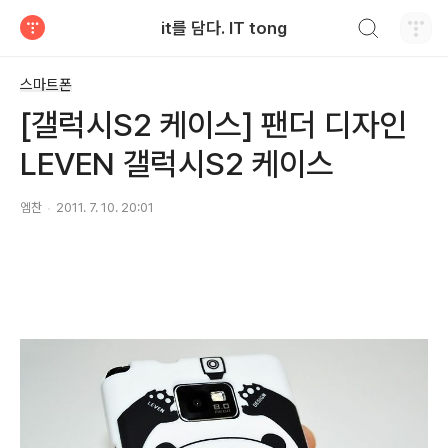
검색하기
it를 담다. IT tong
티스토리
스마트폰
[갤럭시S2 케이스] 팬더 디자인
LEVEN 갤럭시S2 케이스
엠찬
2011. 7. 10. 20:01