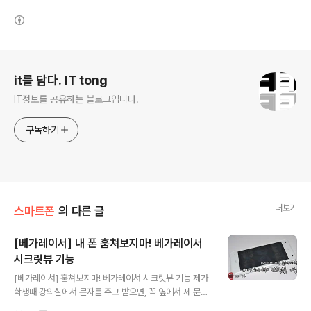
(새창열림)
로그 정보
it를 담다. IT tong
IT정보를 공유하는 블로그입니다.
구독하기
더보기
스마트폰
의 다른 글
[베가레이서] 내 폰 훔쳐보지마! 베가레이서
시크릿뷰 기능
글 내용
[베가레이서] 훔쳐보지마! 베가레이서 시크릿뷰 기능 제가
학생때 강의실에서 문자를 주고 받으면, 꼭 옆에서 제 문자
내용이나 폰을 훔쳐보는 친구가 있었는데요. 저의 경우 옆