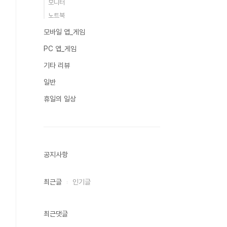
모니터
노트북
모바일 앱_게임
PC 앱_게임
기타 리뷰
일반
휴일의 일상
공지사항
최근글
인기글
최근댓글