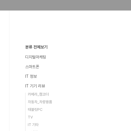
분류 전체보기
디지털마케팅
스마트폰
IT 정보
IT 기기 리뷰
카메라_캠코더
자동차_차량용품
태블릿PC
TV
IT 기타