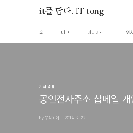
본문 바로가기
it를 담다. IT tong
홈
태그
미디어로그
위
기타 리뷰
공인전자주소 샵메일 개
by 꾸리히메
2014. 9. 27.