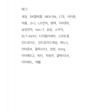
태그
게임
SK텔레콤
NEX-5N
LTE
아이폰
어플
소니
LG전자
팬택
아이폰5
삼성전자
nex-7
삼성
스카이
SLT-A65V
디지털카메라
스마트폰
안드로이드
안드로이드게임
제누스
아이폰4
갤럭시S3
코원
Sony
아이패드2
취미
자동차
갤럭시S4
아이패드
애플