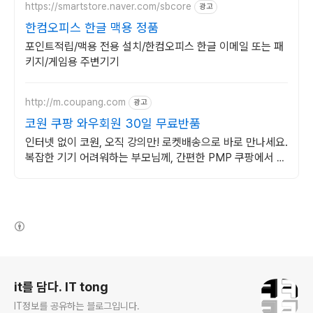
https://smartstore.naver.com/sbcore
광고
한컴오피스 한글 맥용 정품
포인트적립/맥용 전용 설치/한컴오피스 한글 이메일 또는 패
키지/게임용 주변기기
http://m.coupang.com
광고
코원 쿠팡 와우회원 30일 무료반품
인터넷 없이 코원, 오직 강의만! 로켓배송으로 바로 만나세요.
복잡한 기기 어려워하는 부모님께, 간편한 PMP 쿠팡에서 골
라보세요.
(새창열림)
로그 정보
it를 담다. IT tong
IT정보를 공유하는 블로그입니다.