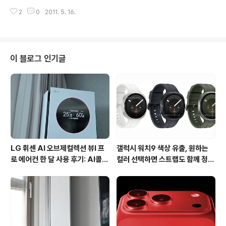
올초부터 소문이 무성했던, 갤럭시S의 안드로이드 2.3 진
져볼 수 있을 만큼 사람이 많았습니다. 무엇보다 LG 옵티
2
0
2011. 5. 16.
저브레드 업그레이드 소식인데요. 지난주 유출펌 정보가
머스3D에 대한 ..
나온지 몇일도 안되어 공식적으로 업그레이드가 된다고 합
니다. 안녕하세요~~~ 삼성투모로우 운영팀입니다. 여러분
들이 오랫동안 기다리신 갤럭시 시리즈 진저브레드 업그레
이드에 대한 소식입니다. 갤럭시S 등 국내 출시된 갤럭시
이 블로그 인기글
모델에 대해 진저브레드(안드로이드 2.3) 업그레이드를 5
월 17일부터 단계적으로 실시합니다. 구글의 안드로이드
플랫폼 진저브레드는 기존 버전인 프로요(안드로이드 2.2)
에 비해 게임 등 일부 애플리케이션 실행속도와 편집기능
이 향상됐으며, 배터리와 애플리케이션 관리 기..
LG 휘센 AI 오브제컬렉션 뷰I 프
갤럭시 워치9 색상 유출, 원하는
로 에어컨 한 달 사용 후기: AI콜드
컬러 선택하면 스트랩도 함께 정해
프리와 AI음성인식이 가져온 변화
진다?