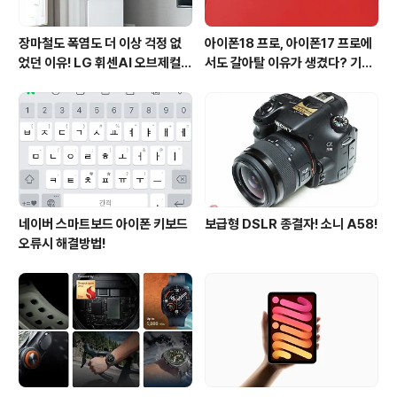
장마철도 폭염도 더 이상 걱정 없
아이폰18 프로, 아이폰17 프로에
었던 이유! LG 휘센AI 오브제컬렉
서도 갈아탈 이유가 생겼다? 기대
션 뷰I 프로 에어컨 AI콜드프리 실
되는 3가지 변화
사용 후기
네이버 스마트보드 아이폰 키보드
보급형 DSLR 종결자! 소니 A58!
오류시 해결방법!