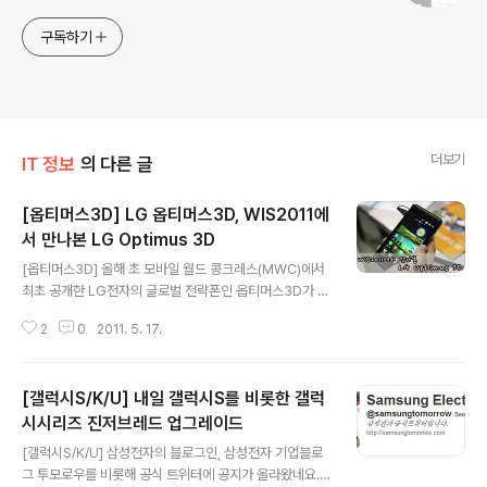
구독하기
더보기
IT 정보
의 다른 글
[옵티머스3D] LG 옵티머스3D, WIS2011에
서 만나본 LG Optimus 3D
글 내용
[옵티머스3D] 올해 초 모바일 월드 콩크레스(MWC)에서
최초 공개한 LG전자의 글로벌 전략폰인 옵티머스3D가 드
디어 국내 WIS에서 공개 되었습니다. 올해 전자업계에서
2
0
2011. 5. 17.
가장 이슈가 되는 부분이 OS를 탑재한 스마트기기(스마트
폰, 테블릿PC 등)와 3D TV 기술 관련 이슈였던것 같은데
요. 그 중심에는 삼성전자와 LG전자가 있었죠. 5월 11일부
[갤럭시S/K/U] 내일 갤럭시S를 비롯한 갤럭
터 5월 14일까지 코엑스에서 열렸던 WIS 2011 행사도 이
러한 이슈의 연장이 아니었나 생각이 됩니다. 주말에 방문
시시리즈 진저브레드 업그레이드
글 내용
해서 그럴수도 있겠지만, LG전자 부스에 사람들로 북적거
[갤럭시S/K/U] 삼성전자의 블로그인, 삼성전자 기업블로
렸습니다. LG전자의 3D TV, 모니터나 옵티머스 시리즈가
그 투모로우를 비롯해 공식 트위터에 공지가 올라왔네요.
전시되어 있는 곳에는 기기 하나 만져보려면 줄을 서야 만