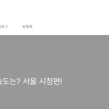
치로그
방명록
속도는? 서울 시청편!