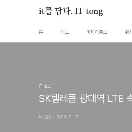
본문 바로가기
it를 담다. IT tong
홈
태그
미디어로그
위
IT 정보
SK텔레콤 광대역 LTE 
by 엠찬
2013. 11. 18.