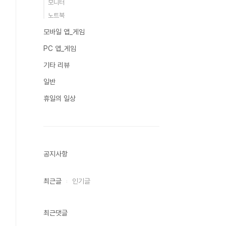
모니터
노트북
모바일 앱_게임
PC 앱_게임
기타 리뷰
일반
휴일의 일상
공지사항
최근글
인기글
최근댓글